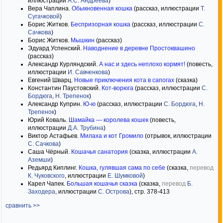
иллюстрации
А.С. Андреева
)
Вера Чаплина.
Обыкновенная кошка
(рассказ, иллюстрации
Т.
Сугачковой
)
Борис Житков.
Беспризорная кошка
(рассказ, иллюстрации
С.
Сачкова
)
Борис Житков.
Мышкин
(рассказ)
Эдуард Успенский.
Наводнение в деревне Простоквашино
(рассказ)
Александр Курляндский.
А нас и здесь неплохо кормят!
(повесть,
иллюстрации
И. Савченкова
)
Евгений Шварц.
Новые приключения кота в сапогах
(сказка)
Константин Паустовский.
Кот-ворюга
(рассказ, иллюстрации
С.
Бордюга
,
Н. Трепенок
)
Александр Куприн.
Ю-ю
(рассказ, иллюстрации
С. Бордюга
,
Н.
Трепенок
)
Юрий Коваль.
Шамайка — королева кошек
(повесть,
иллюстрации
Д.А. Трубина
)
Виктор Астафьев.
Милаха и кот Громило
(отрывок, иллюстрации
С. Сачкова
)
Саша Чёрный.
Кошачья санатория
(сказка, иллюстрации
А.
Аземши
)
Редьярд Киплинг.
Кошка, гулявшая сама по себе
(сказка,
перевод
К. Чуковского
, иллюстрации
Е. Шумковой
)
Карел Чапек.
Большая кошачья сказка
(сказка,
перевод
Б.
Заходера
, иллюстрации
С. Острова
), стр. 378-413
сравнить >>