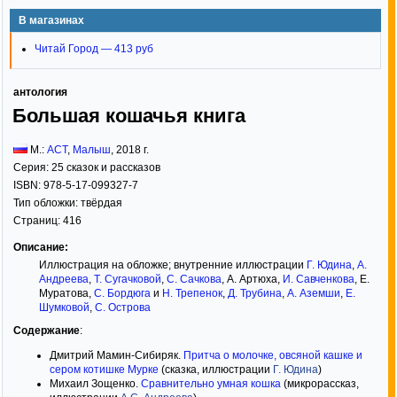
В магазинах
Читай Город — 413 руб
антология
Большая кошачья книга
М.:
АСТ
,
Малыш
,
2018
г.
Серия:
25 сказок и рассказов
ISBN:
978-5-17-099327-7
Тип обложки:
твёрдая
Страниц:
416
Описание:
Иллюстрация на обложке; внутренние иллюстрации
Г. Юдина
,
А.
Андреева
,
Т. Сугачковой
,
С. Сачкова
, А. Артюха,
И. Савченкова
, Е.
Муратова,
С. Бордюга
и
Н. Трепенок
,
Д. Трубина
,
А. Аземши
,
Е.
Шумковой
,
С. Острова
Содержание
:
Дмитрий Мамин-Сибиряк.
Притча о молочке, овсяной кашке и
сером котишке Мурке
(сказка, иллюстрации
Г. Юдина
)
Михаил Зощенко.
Сравнительно умная кошка
(микрорассказ,