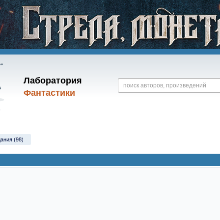
Лаборатория
Фантастики
ания (98)