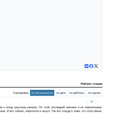
Рейтинг отзыва
Сортировка:
по актуальности
по дате
по рейтингу
по оценке
[
11
]
ая к концу рассказа умерла. По этой, последней причине я не перечитывал
аза. И вот сейчас, перечитал и ахнул. Так вот откуда я знаю, что осёл умное