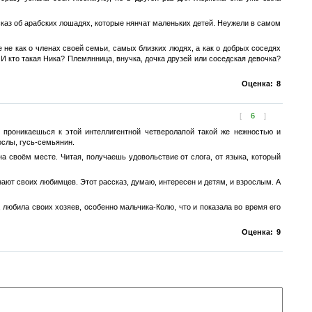
ссказ об арабских лошадях, которые нянчат маленьких детей. Неужели в самом
е не как о членах своей семьи, самых близких людях, а как о добрых соседях
И кто такая Ника? Племянница, внучка, дочка друзей или соседская девочка?
Оценка:
8
[
6
]
 проникаешься к этой интеллигентной четверолапой такой же нежностью и
ослы, гусь-семьянин.
на своём месте. Читая, получаешь удовольствие от слога, от языка, который
нают своих любимцев. Этот рассказ, думаю, интересен и детям, и взрослым. А
 любила своих хозяев, особенно мальчика-Колю, что и показала во время его
Оценка:
9