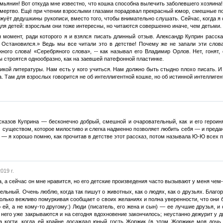
емьянин! Вот откуда мне известно, что кошка способна вылечить заболевшего хозяина!
амертво. Ещё при чтении взрослыми глазами порадовал прекрасный юмор, смешные поу
 жуёт дедушкины рукописи, вместо того, чтобы внимательно слушать. Сейчас, когда я
ля детей: взрослым они тоже интересны, но читаются совершенно иначе, чем детьми.
 момент, ради которого я и взялся писать длинный отзыв. Александр Куприн расска
а. Остановился.» Ведь мы все читали это в детстве! Почему же не запали эти сло
ного слова! «Серебряного слова», -- как называл его Владимир Орлов. Нет, гонят,
ы строятся однообразно, как на заевшей патефонной пластинке.
икой литературы. Нам есть у кого учиться. Нам должно быть стыдно плохо писать. 
а. Там для взрослых говорится не об интеллигентной кошке, но об истинной интеллиген
казов Куприна — бесконечно добрый, смешной и очаровательный, как и его героин
 существом, которое милостиво и слегка надменно позволяет любить себя — и предан
» — я хорошо помню, как прочитав в детстве этот рассказ, потом называла Ю-Ю всех 
019 г.
а, а сейчас он мне нравится, но его детские произведения часто вызывают у меня чем
ельный. Очень люблю, когда так пишут о животных, как о людях, как о друзьях. Благо
 только вежливо помуркивая сообщает о своих желаниях и полна уверенности, что они
 ей, а не кому-то другому:) Люди (писатель, его жена и сын) — ее лучшие друзья, и
у него уже закрываются и на сегодня вдохновение закончилось; неустанно дежурит у д
а когти, когда ей крайне досаждал юный гость Жоржик (в этом Жоржике моя дочь