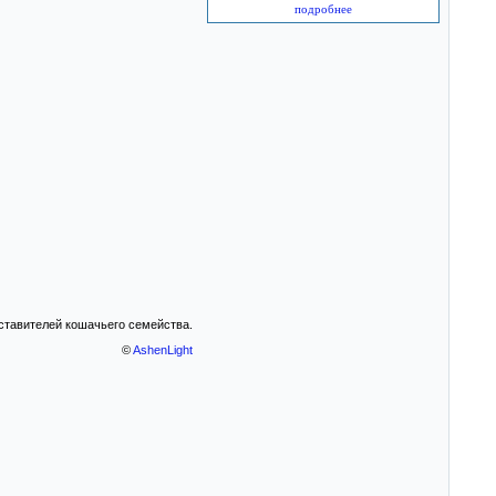
подробнее
дставителей кошачьего семейства.
©
AshenLight