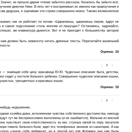
 Значит, не прошло даром чтение забытого рассказа. Казалось бы забыто всё,
чения девочке Нике. В пять лет я воспринимал их именно как нравоучения и
 сам дедушка, я оцениваю эти строки совершенно иначе. Таково великолепное
зывает, как он работает по ночам. «Царапаешь, царапаешь пером, вдруг не
ва в самое подсознание столь многим из пишущих? Остановись, задумайся,
 спешат, аж клавиатура дымится. Вот и не приходят к большинству авторов
И нам должно быть невмоготу читать дрянные тексты. Перечитайте маленький
тности.
Оценка:
10
[
8
]
я — знающая себе цену красавица Ю-Ю. Чудесные описания быта, детства,
но сидит у постели больного ребенка. Совершенно чудесное описание кошки,
пушистых, трехцветных и красивых кошек.
Оценка:
10
[
6
]
-нибудь недоумение.
родная хозяйка дома, исполненная чувства собственного достоинства, никогда
 будут тут же беспрекословно выполнены (и не ошибается). Мальчик из мясной
 она чувствует свою ответственность за них: стукнув лапой по перу писателя
вери тяжело больного Коли; ждет его телефонных звонков из санатории. А как
 сразу узнала себя любимую), но в другой раз для Жоржика она уже была