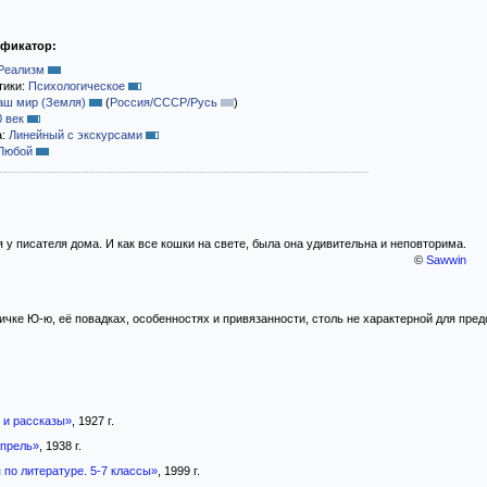
ификатор:
Реализм
тики:
Психологическое
аш мир (Земля)
(
Россия/СССР/Русь
)
0 век
а:
Линейный с экскурсами
Любой
у писателя дома. И как все кошки на свете, была она удивительна и неповторима.
©
Sawwin
личке Ю-ю, её повадках, особенностях и привязанности, столь не характерной для пре
 и рассказы»
, 1927 г.
апрель»
, 1938 г.
 по литературе. 5-7 классы»
, 1999 г.