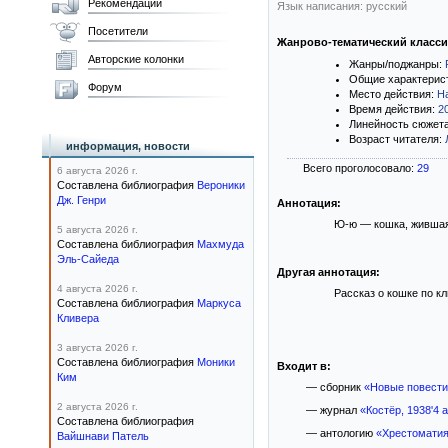
Рекомендации
Язык написания: русский
Посетители
Жанрово-тематический класс
Авторские колонки
Жанры/поджанры:
Общие характерис
Форум
Место действия:
Н
Время действия:
2
Линейность сюжет
Возраст читателя:
информация, новости
Всего проголосовало:
29
6 августа 2026 г.
Составлена библиография
Вероники
Дж. Генри
Аннотация:
Ю-ю — кошка, жившая 
5 августа 2026 г.
Составлена библиография
Махмуда
Эль-Сайеда
Другая аннотация:
4 августа 2026 г.
Рассказ о кошке по к
Составлена библиография
Маркуса
Кливера
3 августа 2026 г.
Составлена библиография
Моники
Входит в:
Ким
— сборник
«Новые повести
2 августа 2026 г.
— журнал
«Костёр, 1938'4 
Составлена библиография
— антологию
«Хрестоматия
Вайшнави Патель