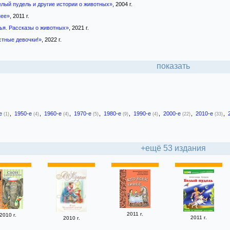
елый пудель и другие истории о животных»
, 2004 г.
нее»
, 2011 г.
ья. Рассказы о животных»
, 2021 г.
стные девочки!»
, 2022 г.
показать
-е
,
1950-е
,
1960-е
,
1970-е
,
1980-е
,
1990-е
,
2000-е
,
2010-е
,
(1)
(4)
(4)
(5)
(9)
(4)
(22)
(33)
+ещё 53 издания
2011 г.
2010 г.
2011 г.
2010 г.