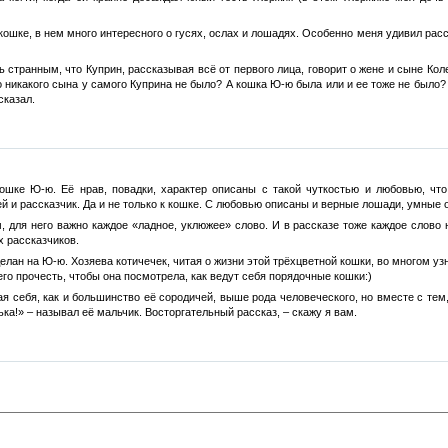
о кошке, в нем много интересного о гусях, ослах и лошадях. Особенно меня удивил ра
ь странным, что Куприн, рассказывая всё от первого лица, говорит о жене и сыне Кол
 никакого сына у самого Куприна не было? А кошка Ю-ю была или и ее тоже не было? 
сказал.
ошке Ю-ю. Её нрав, повадки, характер описаны с такой чуткостью и любовью, что
й и рассказчик. Да и не только к кошке. С любовью описаны и верные лошади, умные 
, для него важно каждое «ладное, уклюжее» слово. И в рассказе тоже каждое слово 
 рассказчиков.
елан на Ю-ю. Хозяева котичечек, читая о жизни этой трёхцветной кошки, во многом уз
его прочесть, чтобы она посмотрела, как ведут себя порядочные кошки:)
я себя, как и большинство её сородичей, выше рода человеческого, но вместе с тем,
а!» – называл её мальчик. Восторгательный рассказ, – скажу я вам.