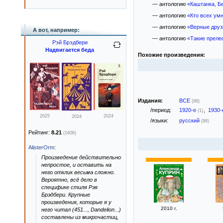
— антологию
«Каштанка, Б
— антологию
«Кто всех ум
— антологию
«Верные друз
А вот, например:
— антологию
«Такие преле
Рэй Брэдбери
Надвигается беда
Похожие произведения:
Издания:
ВСЕ
(98)
/период:
1920-е
,
1930
(1)
2025
2024
2024
/языки:
русский
(98)
Рейтинг:
8.21
(1606)
AlisterOrm
:
Произведение действительно
непростое, и оставить на
него отклик весьма сложно.
Вероятно, всё дело в
специфике стиля Рэя
Брэдбери. Крупные
произведения, которые я у
2010 г.
него читал (451..., Dandelion...)
составлены из микрочастиц,