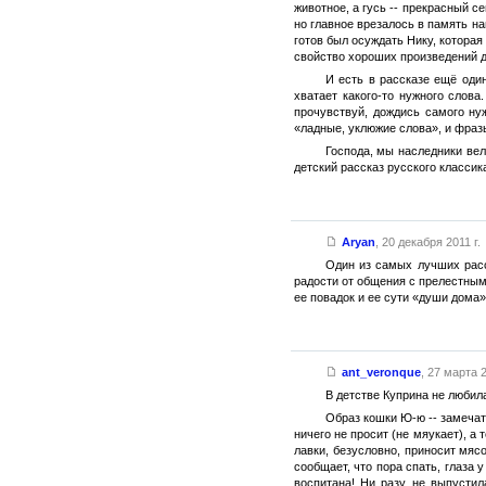
животное, а гусь -- прекрасный с
но главное врезалось в память н
готов был осуждать Нику, которая
свойство хороших произведений д
И есть в рассказе ещё один
хватает какого-то нужного слов
прочувствуй, дождись самого нуж
«ладные, уклюжие слова», и фраз
Господа, мы наследники вел
детский рассказ русского классик
Aryan
,
20 декабря 2011 г.
Один из самых лучших расс
радости от общения с прелестным
ее повадок и ее сути «души дома
ant_veronque
,
27 марта 2
В детстве Куприна не любил
Образ кошки Ю-ю -- замечат
ничего не просит (не мяукает), а
лавки, безусловно, приносит мясо
сообщает, что пора спать, глаза 
воспитана! Ни разу не выпустил