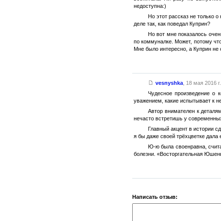
недоступна:)
Но этот рассказ не только 
деле так, как поведал Куприн?
Но вот мне показалось очен
по коммуналке. Может, потому что
Мне было интересно, а Куприн не 
vesnyshka
,
18 мая 2016 г.
Чудесное произведение о к
уважением, какие испытывает к не
Автор внимателен к деталям
нечасто встретишь у современных
Главный акцент в истории сд
я бы даже своей трёхцветке дала 
Ю-ю была своенравна, счита
болезни. «Восторгательная Юшеньк
Написать отзыв: