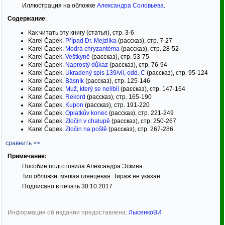
Иллюстрация на обложке
Александра Соловьева
.
Содержание
:
Как читать эту книгу (статья), стр. 3-6
Karel Čapek.
Případ Dr. Mejzlíka
(рассказ), стр. 7-27
Karel Čapek.
Modrá chryzantéma
(рассказ), стр. 28-52
Karel Čapek.
Veštkyně
(рассказ), стр. 53-75
Karel Čapek.
Naprostý důkaz
(рассказ), стр. 76-94
Karel Čapek.
Ukradený spis 139/vii, odd. C
(рассказ), стр. 95-124
Karel Čapek.
Básník
(рассказ), стр. 125-146
Karel Čapek.
Muž, který se nelíbil
(рассказ), стр. 147-164
Karel Čapek.
Rekord
(рассказ), стр. 165-190
Karel Čapek.
Kupon
(рассказ), стр. 191-220
Karel Čapek.
Oplatkův konec
(рассказ), стр. 221-249
Karel Čapek.
Zločin v chalupě
(рассказ), стр. 250-267
Karel Čapek.
Zločin na poště
(рассказ), стр. 267-286
сравнить >>
Примечание:
Пособие подготовила Александра Эскина.
Тип обложки: мягкая глянцевая. Тираж не указан.
Подписано в печать 30.10.2017.
Информация об издании предоставлена:
ЛысенкоВИ