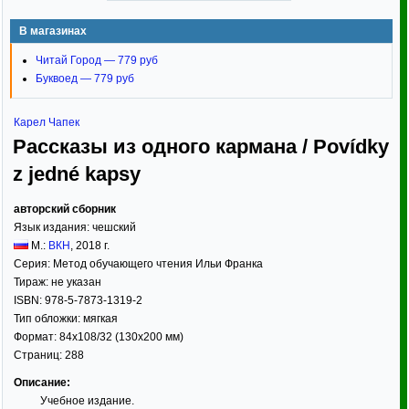
В магазинах
Читай Город — 779 руб
Буквоед — 779 руб
Карел Чапек
Рассказы из одного кармана / Povídky
z jedné kapsy
авторский сборник
Язык издания:
чешский
М.:
ВКН
,
2018
г.
Серия:
Метод обучающего чтения Ильи Франка
Тираж:
не указан
ISBN:
978-5-7873-1319-2
Тип обложки:
мягкая
Формат:
84x108/32
(130x200 мм)
Страниц:
288
Описание:
Учебное издание.