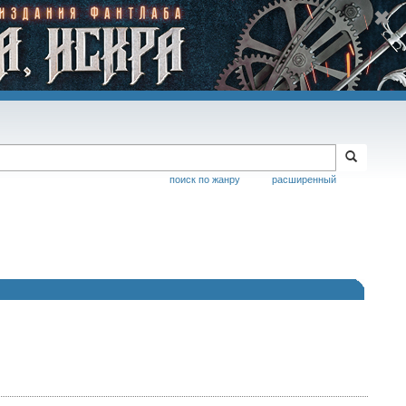
поиск по жанру
расширенный