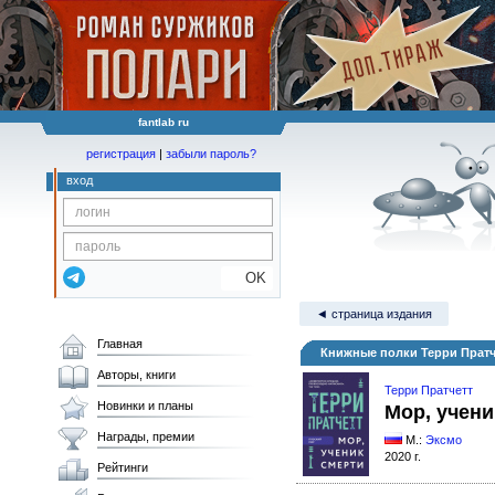
fantlab ru
регистрация
|
забыли пароль?
вход
OK
◄ страница издания
Главная
Книжные полки Терри Пратч
Авторы, книги
Терри Пратчетт
Новинки и планы
Мор, учени
Награды, премии
М.:
Эксмо
2020 г.
Рейтинги