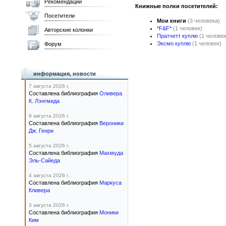
Рекомендации
Книжные полки посетителей:
Посетители
Мои книги
(3 человека)
*F&F*
(1 человек)
Авторские колонки
Пратчетт куплю
(1 человек
Эксмо куплю
(1 человек)
Форум
информация, новости
7 августа 2026 г.
Составлена библиография
Оливера
К. Лэнгмида
6 августа 2026 г.
Составлена библиография
Вероники
Дж. Генри
5 августа 2026 г.
Составлена библиография
Махмуда
Эль-Сайеда
4 августа 2026 г.
Составлена библиография
Маркуса
Кливера
3 августа 2026 г.
Составлена библиография
Моники
Ким