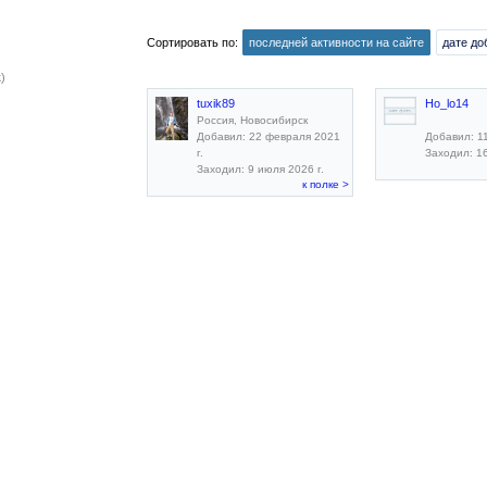
Сортировать по:
последней активности на сайте
дате до
)
tuxik89
Ho_lo14
Россия, Новосибирск
Добавил: 22 февраля 2021
Добавил: 11
г.
Заходил: 16
Заходил: 9 июля 2026 г.
к полке >