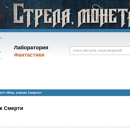
Лаборатория
Фантастики
етт «Мор, ученик Смерти»
к Смерти