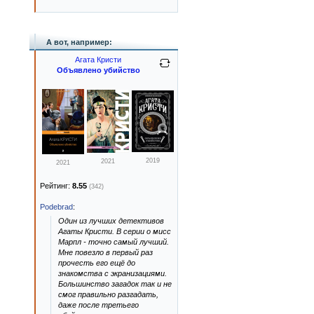
А вот, например:
Агата Кристи
Объявлено убийство
2019
2021
2021
Рейтинг:
8.55
(342)
Podebrad
:
Один из лучших детективов
Агаты Кристи. В серии о мисс
Марпл - точно самый лучший.
Мне повезло в первый раз
прочесть его ещё до
знакомства с экранизациями.
Большинство загадок так и не
смог правильно разгадать,
даже после третьего