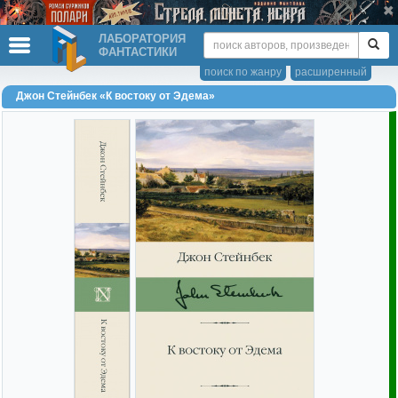
ЛАБОРАТОРИЯ
ФАНТАСТИКИ
поиск по жанру
расширенный
Джон Стейнбек «К востоку от Эдема»