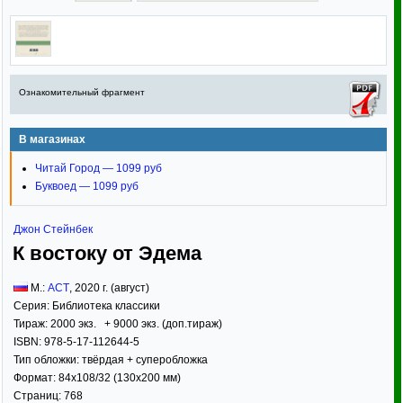
Ознакомительный фрагмент
В магазинах
Читай Город — 1099 руб
Буквоед — 1099 руб
Джон Стейнбек
К востоку от Эдема
М.:
АСТ
,
2020
г. (август)
Серия:
Библиотека классики
Тираж:
2000 экз. + 9000 экз. (доп.тираж)
ISBN:
978-5-17-112644-5
Тип обложки:
твёрдая
+ суперобложка
Формат:
84x108/32
(130x200 мм)
Страниц:
768