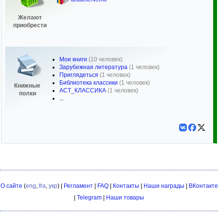
Желают
приобрести
Мои книги
(10 человек)
Зарубежная литература
(1 человек)
Приглядеться
(1 человек)
Библиотека классики
(1 человек)
Книжные
АСТ_КЛАССИКА
(1 человек)
полки
...
О сайте
(
eng
,
fra
,
укр
) |
Регламент
|
FAQ
|
Контакты
|
Наши награды
|
ВКонтакте
|
Telegram
|
Наши товары