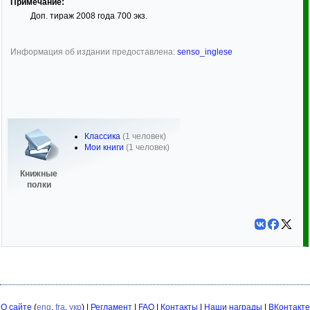
Примечание:
Доп. тираж 2008 года 700 экз.
Информация об издании предоставлена:
senso_inglese
Классика
(1 человек)
Мои книги
(1 человек)
Книжные
полки
О сайте
(
eng
,
fra
,
укр
) |
Регламент
|
FAQ
|
Контакты
|
Наши награды
|
ВКонтакте