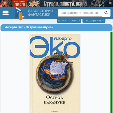
ЛАБОРАТОРИЯ
ФАНТАСТИКИ
поиск по жанру
расширенный
Умберто Эко «Остров накануне»