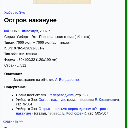
Умберто Эко
Остров накануне
СПб.:
Симпозиум
,
2007
г.
Серия:
Умберто Эко. Персональная серия (обложка)
Тираж:
7000 экз. + 7000 экз. (доп.тираж)
ISBN:
978-5-89091-331-9
Тип обложки:
мягкая
Формат:
80x100/32
(120x190 мм)
Страниц:
512
Описание:
Иллюстрация на обложке
А. Бондаренко
.
Содержание
:
Елена Костюкович.
От переводчика
, стр. 5-8
Умберто Эко.
Остров накануне
(роман,
перевод
Е. Костюкович
),
стр. 9-504
Умберто Эко.
Открытое письмо переводчикам «Острова
накануне»
(статья,
перевод
Е. Костюкович
), стр. 505-507
сравнить >>