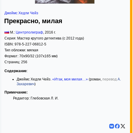
Джеймс Хедли Чейз
Прекрасно, милая
М.:
Центрполиграф
,
2016
г.
Серия:
Мастер крутого детектива (с 2012 года)
ISBN:
978-5-227-06812-5
Тип обложки:
мягкая
Формат:
70x90/32
(107x165 мм)
Страниц:
256
Содержание
:
Джеймс Хедли Чейз.
«Итак, моя милая…»
(роман,
перевод
А.
Захаревич
)
Примечание:
Редактор: Глебовская Л. И.