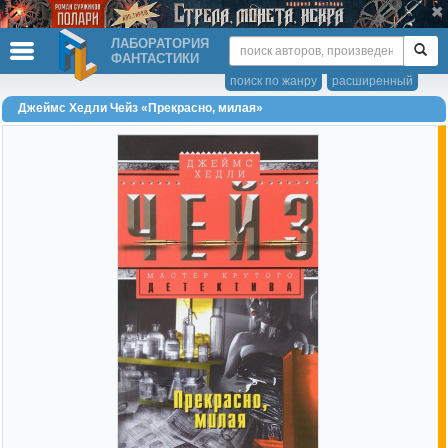
ЛАБОРАТОРИЯ
ФАНТАСТИКИ
поиск по жанру
расширенный
Джеймс Хедли Чейз «Прекрасно, милая»