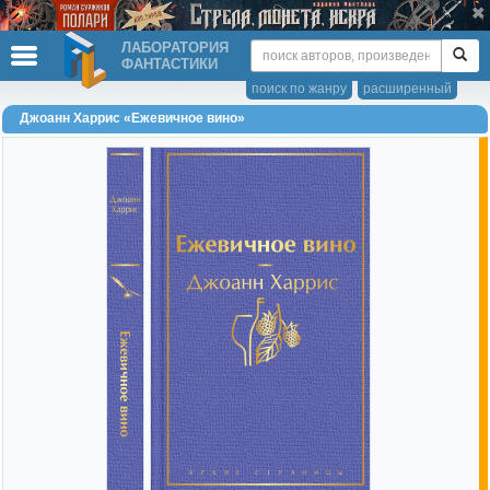
ЛАБОРАТОРИЯ
ФАНТАСТИКИ
поиск по жанру
расширенный
Джоанн Харрис «Ежевичное вино»