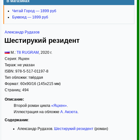
В магазинах
Читай Город — 1899 руб
Буквоед — 1899 руб
Александр Рудазов
Шестирукий резидент
М.:
T8 RUGRAM
,
2020
г.
Серия:
Яцхен
Тираж:
не указан
ISBN:
978-5-517-01197-8
Тип обложки:
твёрдая
Формат:
60x90/16
(145x215 мм)
Страниц:
494
Описание:
Второй роман цикла
«Яцхен»
.
Иллюстрация на обложке
А. Аксюта
.
Содержание
:
Александр Рудазов.
Шестирукий резидент
(роман)