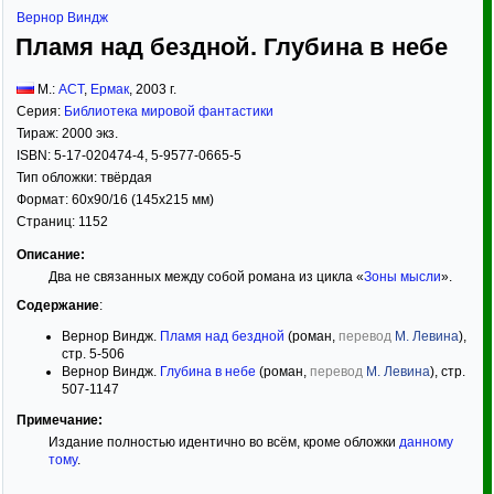
Вернор Виндж
Пламя над бездной. Глубина в небе
М.:
АСТ
,
Ермак
,
2003
г.
Серия:
Библиотека мировой фантастики
Тираж:
2000 экз.
ISBN:
5-17-020474-4, 5-9577-0665-5
Тип обложки:
твёрдая
Формат:
60x90/16
(145x215 мм)
Страниц:
1152
Описание:
Два не связанных между собой романа из цикла «
Зоны мысли
».
Содержание
:
Вернор Виндж.
Пламя над бездной
(роман,
перевод
М. Левина
),
стр. 5-506
Вернор Виндж.
Глубина в небе
(роман,
перевод
М. Левина
), стр.
507-1147
Примечание:
Издание полностью идентично во всём, кроме обложки
данному
тому
.