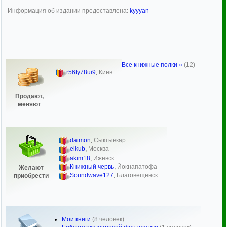
Информация об издании предоставлена:
kyyyan
Все книжные полки »
(12)
r56ty78ui9
,
Киев
Продают,
меняют
daimon
,
Сыктывкар
elkub
,
Москва
akim18
,
Ижевск
Книжный червь
,
Йокнапатофа
Желают
Soundwave127
,
Благовещенск
приобрести
...
Мои книги
(8 человек)