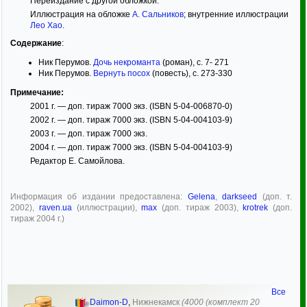
Переиздание с другой обложкой.
Иллюстрация на обложке
А. Сальников
; внутренние иллюстрации
Лео Хао
.
Содержание
:
Ник Перумов.
Дочь некроманта
(роман), с. 7- 271
Ник Перумов.
Вернуть посох
(повесть), с. 273-330
Примечание:
2001 г. — доп. тираж 7000 экз. (ISBN 5-04-006870-0)
2002 г. — доп. тираж 7000 экз. (ISBN 5-04-004103-9)
2003 г. — доп. тираж 7000 экз.
2004 г. — доп. тираж 7000 экз. (ISBN 5-04-004103-9)
Редактор Е. Самойлова.
Информация об издании предоставлена:
Gelena
,
darkseed
(доп. т.
2002),
raven.ua
(иллюстрации),
max
(доп. тираж 2003),
krotrek
(доп.
тираж 2004 г.)
Все
Daimon-D
,
Нижнекамск
(4000 (комплект 20