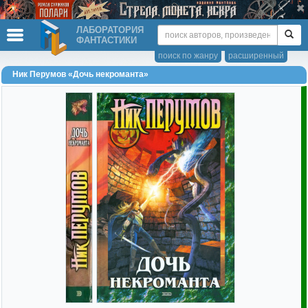
ЛАБОРАТОРИЯ
ФАНТАСТИКИ
поиск по жанру
расширенный
Ник Перумов «Дочь некроманта»