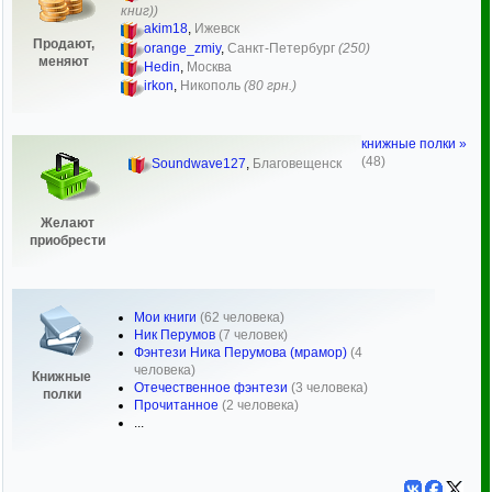
книг))
akim18
,
Ижевск
Продают,
orange_zmiy
,
Санкт-Петербург
(250)
меняют
Hedin
,
Москва
irkon
,
Никополь
(80 грн.)
книжные полки »
(48)
Soundwave127
,
Благовещенск
Желают
приобрести
Мои книги
(62 человека)
Ник Перумов
(7 человек)
Фэнтези Ника Перумова (мрамор)
(4
человека)
Книжные
Отечественное фэнтези
(3 человека)
полки
Прочитанное
(2 человека)
...