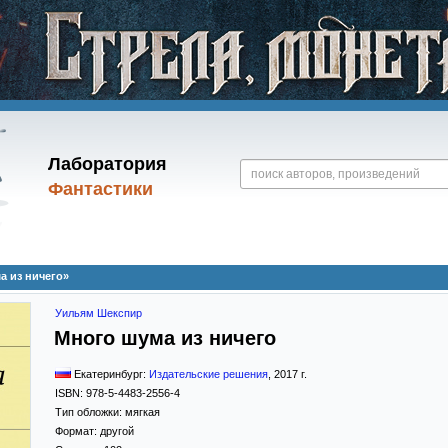
Лаборатория
Фантастики
 из ничего»
Уильям Шекспир
Много шума из ничего
Екатеринбург:
Издательские решения
,
2017
г.
ISBN:
978-5-4483-2556-4
Тип обложки:
мягкая
Формат:
другой