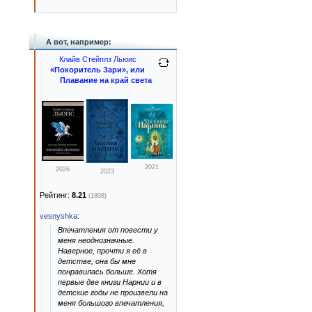
А вот, например:
Клайв Стейплз Льюис
«Покоритель Зари», или
Плавание на край света
2021
2026
2023
Рейтинг:
8.21
(1808)
vesnyshka
:
Впечатления от повести у
меня неоднозначные.
Наверное, прочти я её в
детстве, она бы мне
понравилась больше. Хотя
первые две книги Нарнии и в
детские годы не произвели на
меня большого впечатления,