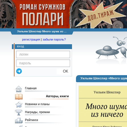
Уильям Шекспир Много шума из ...
регистрация
|
забыли пароль?
вход
OK
Уильям Шекспир «Много шума
Главная
Авторы, книги
Новинки и планы
Награды, премии
Рейтинги