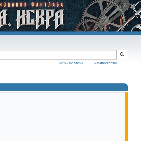
поиск по жанру
расширенный