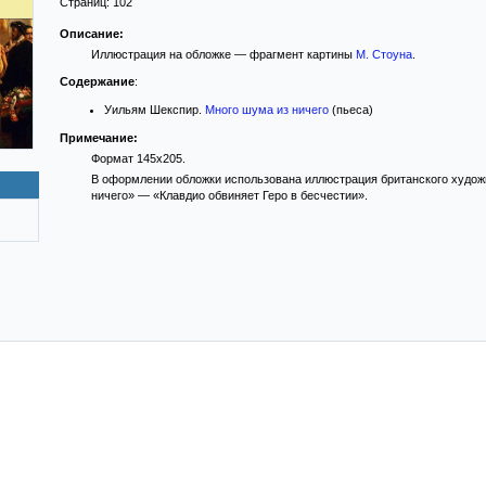
Страниц:
102
Описание:
Иллюстрация на обложке — фрагмент картины
М. Стоуна
.
Содержание
:
Уильям Шекспир.
Много шума из ничего
(пьеса)
Примечание:
Формат 145x205.
В оформлении обложки использована иллюстрация британского худож
ничего» — «Клавдио обвиняет Геро в бесчестии».