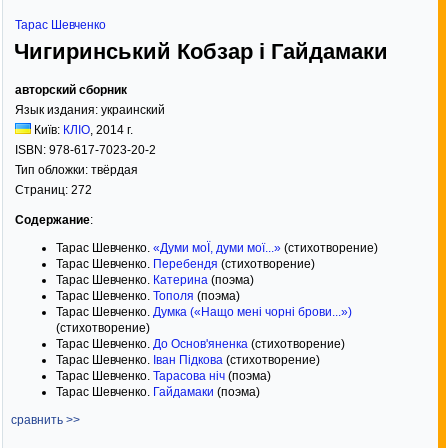
Тарас Шевченко
Чигиринський Кобзар і Гайдамаки
авторский сборник
Язык издания:
украинский
Київ:
КЛІО
,
2014
г.
ISBN:
978-617-7023-20-2
Тип обложки:
твёрдая
Страниц:
272
Содержание
:
Тарас Шевченко.
«Думи моЇ, думи мої...»
(стихотворение)
Тарас Шевченко.
Перебендя
(стихотворение)
Тарас Шевченко.
Катерина
(поэма)
Тарас Шевченко.
Тополя
(поэма)
Тарас Шевченко.
Думка («Нащо мені чорні брови...»)
(стихотворение)
Тарас Шевченко.
До Основ'яненка
(стихотворение)
Тарас Шевченко.
Іван Підкова
(стихотворение)
Тарас Шевченко.
Тарасова ніч
(поэма)
Тарас Шевченко.
Гайдамаки
(поэма)
сравнить >>