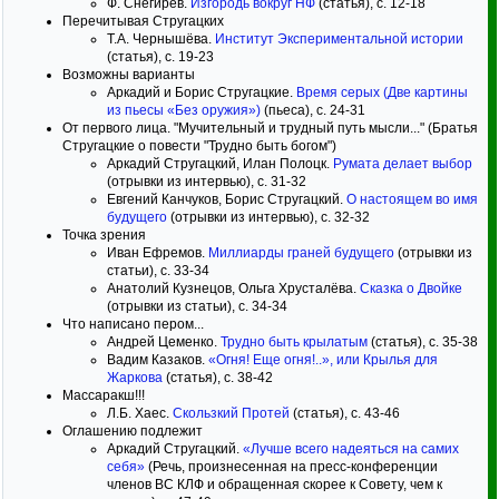
Ф. Снегирев.
Изгородь вокруг НФ
(статья), с. 12-18
Перечитывая Стругацких
Т.А. Чернышёва.
Институт Экспериментальной истории
(статья), с. 19-23
Возможны варианты
Аркадий и Борис Стругацкие.
Время серых (Две картины
из пьесы «Без оружия»)
(пьеса), с. 24-31
От первого лица. "Мучительный и трудный путь мысли..." (Братья
Стругацкие о повести "Трудно быть богом")
Аркадий Стругацкий, Илан Полоцк.
Румата делает выбор
(отрывки из интервью), с. 31-32
Евгений Канчуков, Борис Стругацкий.
О настоящем во имя
будущего
(отрывки из интервью), с. 32-32
Точка зрения
Иван Ефремов.
Миллиарды граней будущего
(отрывки из
статьи), с. 33-34
Анатолий Кузнецов, Ольга Хрусталёва.
Сказка о Двойке
(отрывки из статьи), с. 34-34
Что написано пером...
Андрей Цеменко.
Трудно быть крылатым
(статья), с. 35-38
Вадим Казаков.
«Огня! Еще огня!..», или Крылья для
Жаркова
(статья), с. 38-42
Массаракш!!!
Л.Б. Хаес.
Скользкий Протей
(статья), с. 43-46
Оглашению подлежит
Аркадий Стругацкий.
«Лучше всего надеяться на самих
себя»
(Речь, произнесенная на пресс-конференции
членов ВС КЛФ и обращенная скорее к Совету, чем к