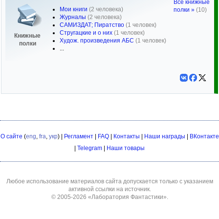
Все книжные
Мои книги
(2 человека)
полки »
(10)
Журналы
(2 человека)
САМИЗДАТ; Пиратство
(1 человек)
Стругацкие и о них
(1 человек)
Книжные
Худож. произведения АБС
(1 человек)
полки
...
О сайте
(
eng
,
fra
,
укр
) |
Регламент
|
FAQ
|
Контакты
|
Наши награды
|
ВКонтакте
|
Telegram
|
Наши товары
Любое использование материалов сайта допускается только с указанием
активной ссылки на источник.
© 2005-2026
«Лаборатория Фантастики»
.