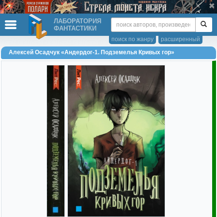
ЛАБОРАТОРИЯ
ФАНТАСТИКИ
поиск по жанру
расширенный
Алексей Осадчук «Андердог-1. Подземелья Кривых гор»