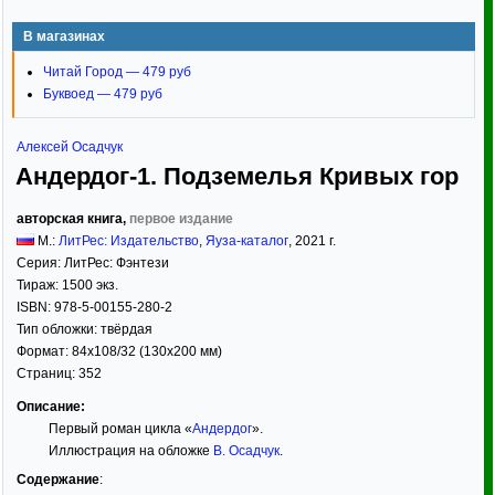
В магазинах
Читай Город — 479 руб
Буквоед — 479 руб
Алексей Осадчук
Андердог-1. Подземелья Кривых гор
авторская книга,
первое издание
М.:
ЛитРес: Издательство
,
Яуза-каталог
,
2021
г.
Серия:
ЛитРес: Фэнтези
Тираж:
1500 экз.
ISBN:
978-5-00155-280-2
Тип обложки:
твёрдая
Формат:
84x108/32
(130x200 мм)
Страниц:
352
Описание:
Первый роман цикла «
Андердог
».
Иллюстрация на обложке
В. Осадчук
.
Содержание
: