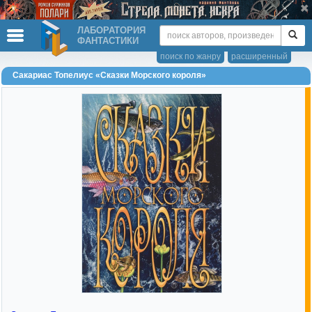
ЛАБОРАТОРИЯ
ФАНТАСТИКИ
поиск по жанру
расширенный
Сакариас Топелиус «Сказки Морского короля»