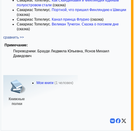
Сакариас Топелиус.
Как Скандинавия и Финляндия единым
полуостровом стали
(сказка)
Сакариас Топелиус.
Портной, что пришил Финляндию к Швеции
(сказка)
Сакариас Топелиус.
Канал принца Флурио
(сказка)
Сакариас Топелиус.
Великан Тучегон. Сказка о погожем дне
(сказка)
сравнить >>
Примечание:
Переводчики: Брауде Людмила Юльевна, Яснов Михаил
Давидович
Мои книги
(1 человек)
Книжные
полки