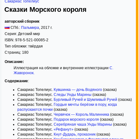
Сакариас Топелиус
Сказки Морского короля
авторский сборник
СПб.:
Пальмира
,
2017
г.
Серия:
Детский мир
ISBN:
978-5-521-00085-2
Тип обложки:
твёрдая
Страниц:
180
Описание:
Иллюстрация на обложке и внутренние иллюстрации
С.
Жаворонок
.
Содержание
:
Сакариас Топелиус.
Кувшинка — дочь Водяного
(сказка)
Сакариас Топелиус.
Следы Унды Марины
(сказка)
Сакариас Топелиус.
Бурливый Ручей и Шумливый Ручей
(сказка)
Сакариас Топелиус.
Гордые мечты берёзки в пору, когда
распускаются почки
(сказка)
Сакариас Топелиус.
Червячок — Король Малинника
(сказка)
Сакариас Топелиус.
Подарок морского короля
(сказка)
Сакариас Топелиус.
Серебряная чаша Унды Марины
(сказка)
Сакариас Топелиус.
«Рефанут»
(сказка)
Сакариас Топелиус.
Кнут-Дударь, проказник
(сказка)