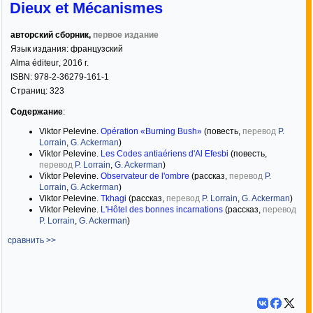
Dieux et Mécanismes
авторский сборник,
первое издание
Язык издания:
французский
Alma éditeur
,
2016
г.
ISBN:
978-2-36279-161-1
Страниц:
323
Содержание
:
Viktor Pelevine.
Opération «Burning Bush»
(повесть,
перевод
P.
Lorrain
,
G. Ackerman
)
Viktor Pelevine.
Les Codes antiaériens d'Al Efesbi
(повесть,
перевод
P. Lorrain
,
G. Ackerman
)
Viktor Pelevine.
Observateur de l'ombre
(рассказ,
перевод
P.
Lorrain
,
G. Ackerman
)
Viktor Pelevine.
Tkhagi
(рассказ,
перевод
P. Lorrain
,
G. Ackerman
)
Viktor Pelevine.
L'Hôtel des bonnes incarnations
(рассказ,
перевод
P. Lorrain
,
G. Ackerman
)
сравнить >>