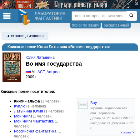
ЛАБОРАТОРИЯ
ФАНТАСТИКИ
поиск по жанру
расширенный
◄ страница издания
Книжные полки Юлия Латынина «Во имя государства»
Юлия Латынина
Во имя государства
М.:
АСТ
,
Астрель
2009 г.
Книжные полки посетителей:
Книги - альфа
(1 человек)
Бау
Куплю
(1 человек)
Украина, Тернопольская
Латынина Юлия
(1 человек)
обл., Тернополь
Мои книги
(1 человек)
Добавила: 21 января 2015 г.
Мои книги Фантастика
(1
Заходила: 21 февраля 2022
человек)
г.
Российская фантастика
(1
к полке >
человек)