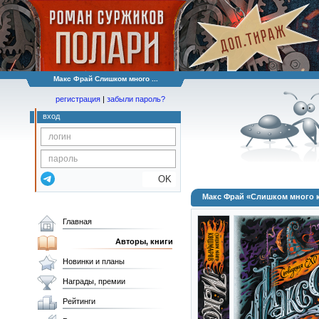
Макс Фрай Слишком много ...
регистрация
|
забыли пароль?
вход
OK
Макс Фрай «Слишком много 
Главная
Авторы, книги
Новинки и планы
Награды, премии
Рейтинги