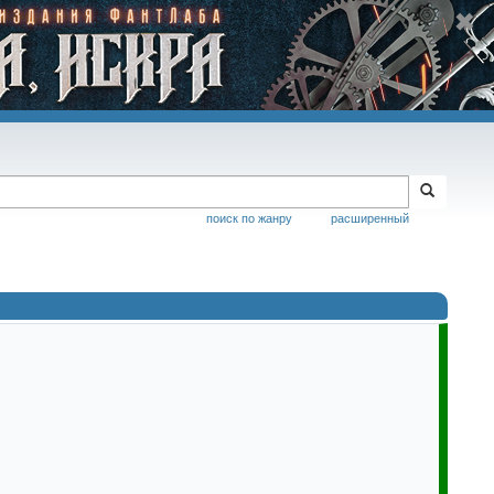
поиск по жанру
расширенный