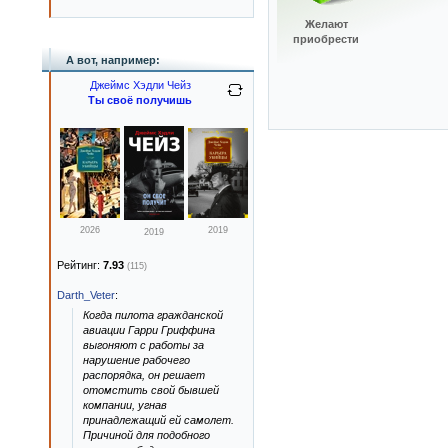
Желают
приобрести
А вот, например:
Джеймс Хэдли Чейз
Ты своё получишь
2026
2019
2019
Рейтинг:
7.93
(115)
Darth_Veter
:
Когда пилота гражданской
авиации Гарри Гриффина
выгоняют с работы за
нарушение рабочего
распорядка, он решает
отомстить свой бывшей
компании, угнав
принадлежащий ей самолет.
Причиной для подобного