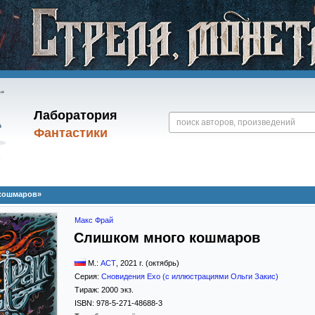
Лаборатория
Фантастики
кошмаров»
Макс Фрай
Слишком много кошмаров
М.:
АСТ
,
2021
г. (октябрь)
Серия:
Сновидения Ехо (с иллюстрациями Ольги Закис)
Тираж:
2000 экз.
ISBN:
978-5-271-48688-3