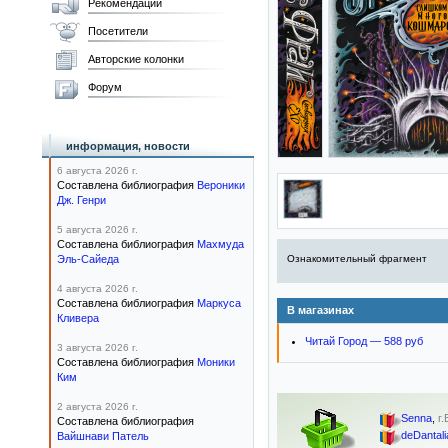
Рекомендации
Посетители
Авторские колонки
Форум
информация, новости
6 августа 2026 г.
Составлена библиография
Вероники
Дж. Генри
5 августа 2026 г.
Составлена библиография
Махмуда
Эль-Сайеда
Ознакомительный фрагмент
4 августа 2026 г.
Составлена библиография
Маркуса
В магазинах
Кливера
Читай Город — 588 руб
3 августа 2026 г.
Составлена библиография
Моники
Ким
2 августа 2026 г.
Senna
,
г
Составлена библиография
deDantali
Вайшнави Патель