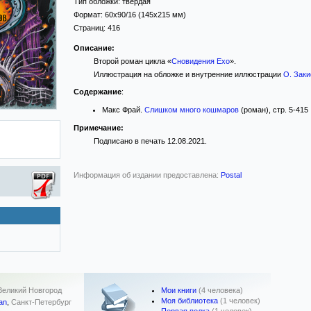
Тип обложки:
твёрдая
Формат:
60x90/16
(145x215 мм)
Страниц:
416
Описание:
Второй роман цикла «
Сновидения Ехо
».
Иллюстрация на обложке и внутренние иллюстрации
О. Заки
Содержание
:
Макс Фрай.
Слишком много кошмаров
(роман), стр. 5-415
Примечание:
Подписано в печать 12.08.2021.
Информация об издании предоставлена:
Postal
Мои книги
(4 человека)
.Великий Новгород
Моя библиотека
(1 человек)
an
,
Санкт-Петербург