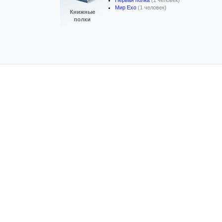
Первая полка
(1 человек)
Мир Ехо
(1 человек)
Книжные
полки