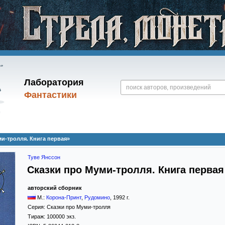
Лаборатория
Фантастики
и-тролля. Книга первая»
Туве Янссон
Сказки про Муми-тролля. Книга первая
авторский сборник
М.:
Корона-Принт
,
Рудомино
,
1992
г.
Серия:
Сказки про Муми-тролля
Тираж:
100000 экз.