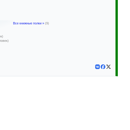
Все книжные полки »
(9)
ек)
ловек)