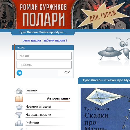
Туве Янссон Сказки про Муми ...
регистрация
|
забыли пароль?
вход
OK
Туве Янссон «Сказки про Мум
Главная
Авторы, книги
Новинки и планы
Награды, премии
Рейтинги