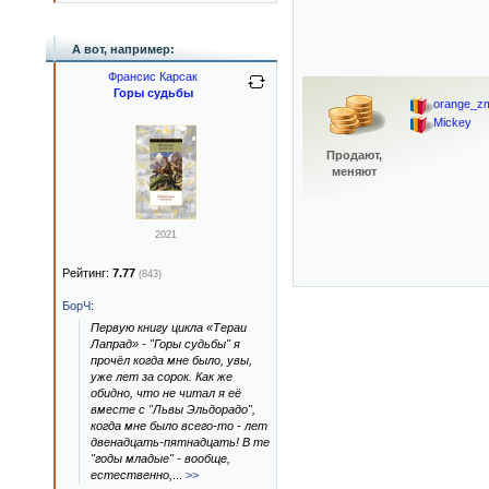
А вот, например:
Франсис Карсак
Горы судьбы
orange_zm
Mickey
Продают,
меняют
2021
Рейтинг:
7.77
(843)
БорЧ
:
Первую книгу цикла «Тераи
Лапрад» - "Горы судьбы" я
прочёл когда мне было, увы,
уже лет за сорок. Как же
обидно, что не читал я её
вместе с "Львы Эльдорадо",
когда мне было всего-то - лет
двенадцать-пятнадцать! В те
"годы младые" - вообще,
естественно,
...
>>