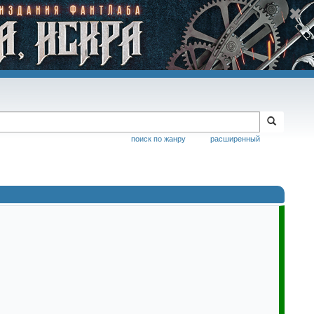
поиск по жанру
расширенный