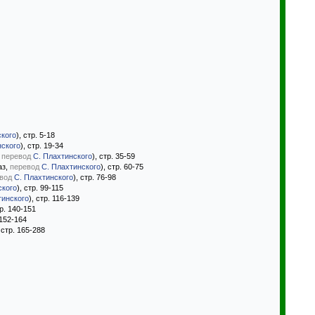
ского
), стр. 5-18
нского
), стр. 19-34
,
перевод
С. Плахтинского
), стр. 35-59
аз,
перевод
С. Плахтинского
), стр. 60-75
вод
С. Плахтинского
), стр. 76-98
ского
), стр. 99-115
тинского
), стр. 116-139
тр. 140-151
 152-164
, стр. 165-288