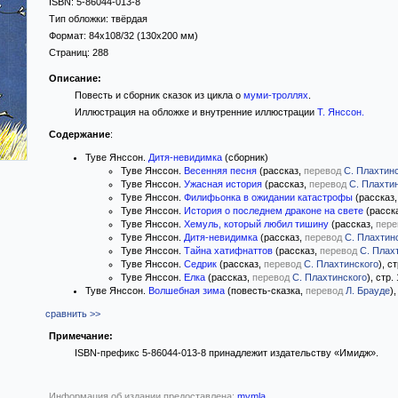
ISBN:
5-86044-013-8
Тип обложки:
твёрдая
Формат:
84x108/32
(130x200 мм)
Страниц:
288
Описание:
Повесть и сборник сказок из цикла о
муми-троллях
.
Иллюстрация на обложке и внутренние иллюстрации
Т. Янссон
.
Содержание
:
Туве Янссон.
Дитя-невидимка
(сборник)
Туве Янссон.
Весенняя песня
(рассказ,
перевод
С. Плахтин
Туве Янссон.
Ужасная история
(рассказ,
перевод
С. Плахти
Туве Янссон.
Филифьонка в ожидании катастрофы
(рассказ
Туве Янссон.
История о последнем драконе на свете
(расск
Туве Янссон.
Хемуль, который любил тишину
(рассказ,
пере
Туве Янссон.
Дитя-невидимка
(рассказ,
перевод
С. Плахтин
Туве Янссон.
Тайна хатифнаттов
(рассказ,
перевод
С. Плах
Туве Янссон.
Седрик
(рассказ,
перевод
С. Плахтинского
), с
Туве Янссон.
Елка
(рассказ,
перевод
С. Плахтинского
), стр.
Туве Янссон.
Волшебная зима
(повесть-сказка,
перевод
Л. Брауде
)
сравнить >>
Примечание:
ISBN-префикс 5-86044-013-8 принадлежит издательству «Имидж».
Информация об издании предоставлена:
mymla