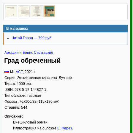
В магазинах
Читай Город — 799 руб
Аркадий и Борис Стругацкие
Град обреченный
М.:
АСТ
,
2021
г.
Серия:
Эксклюзивная классика. Лучшее
Тираж:
4000 экз.
ISBN:
978-5-17-144827-1
Тип обложки:
твёрдая
Формат:
76x100/32
(115x180 мм)
Страниц:
544
Описание:
Внецикловый роман.
Иллюстрация на обложке
Е. Ферез
.