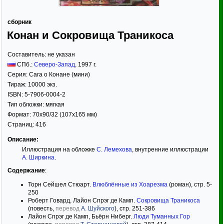
сборник
Конан и Сокровища Траникоса
Составитель:
не указан
СПб.:
Северо-Запад
,
1997
г.
Серия:
Сага о Конане (мини)
Тираж:
10000 экз.
ISBN:
5-7906-0004-2
Тип обложки:
мягкая
Формат:
70x90/32
(107x165 мм)
Страниц:
416
Описание:
Иллюстрация на обложке
С. Лемехова
, внутренние иллюстрации
А. Ширкина
.
Содержание
:
Торн Сейшел Стюарт.
Влюблённые из Хоарезма
(роман), стр. 5-
250
Роберт Говард, Лайон Спрэг де Камп.
Сокровища Траникоса
(повесть,
перевод
А. Шуйского
), стр. 251-386
Лайон Спрэг де Камп, Бьёрн Ниберг.
Люди Туманных Гор