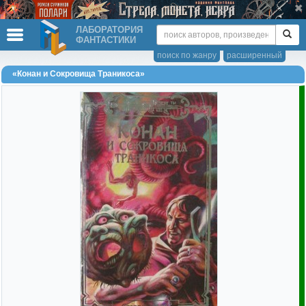
ЛАБОРАТОРИЯ
ФАНТАСТИКИ
поиск по жанру
расширенный
«Конан и Сокровища Траникоса»