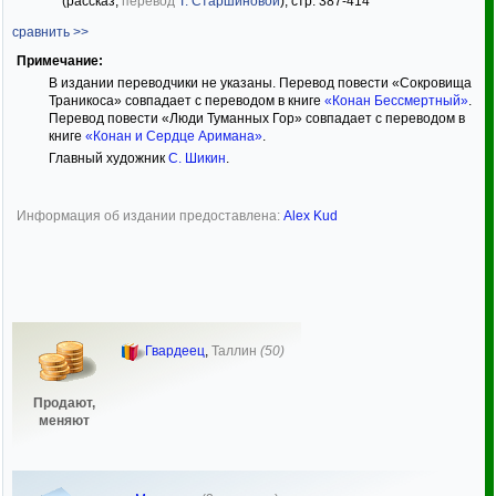
(рассказ,
перевод
Т. Старшиновой
), стр. 387-414
сравнить >>
Примечание:
В издании переводчики не указаны. Перевод повести «Сокровища
Траникоса» совпадает с переводом в книге
«Конан Бессмертный»
.
Перевод повести «Люди Туманных Гор» совпадает с переводом в
книге
«Конан и Сердце Аримана»
.
Главный художник
С. Шикин
.
Информация об издании предоставлена:
Alex Kud
Гвардеец
,
Таллин
(50)
Продают,
меняют