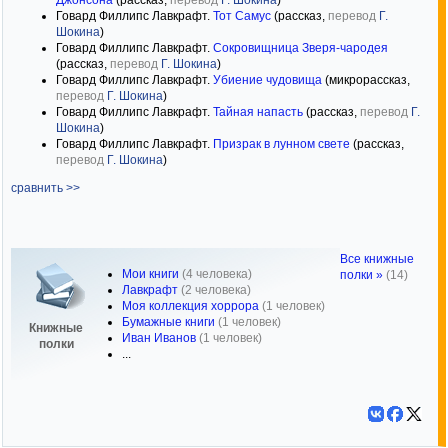
Говард Филлипс Лавкрафт.
Тот Самус
(рассказ,
перевод
Г.
Шокина
)
Говард Филлипс Лавкрафт.
Сокровищница Зверя-чародея
(рассказ,
перевод
Г. Шокина
)
Говард Филлипс Лавкрафт.
Убиение чудовища
(микрорассказ,
перевод
Г. Шокина
)
Говард Филлипс Лавкрафт.
Тайная напасть
(рассказ,
перевод
Г.
Шокина
)
Говард Филлипс Лавкрафт.
Призрак в лунном свете
(рассказ,
перевод
Г. Шокина
)
сравнить >>
Все книжные
Мои книги
(4 человека)
полки »
(14)
Лавкрафт
(2 человека)
Моя коллекция хоррора
(1 человек)
Бумажные книги
(1 человек)
Книжные
Иван Иванов
(1 человек)
полки
...