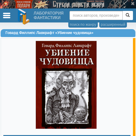
ЛАБОРАТОРИЯ
ФАНТАСТИКИ
поиск по жанру
расширенный
Говард Филлипс Лавкрафт «Убиение чудовища»