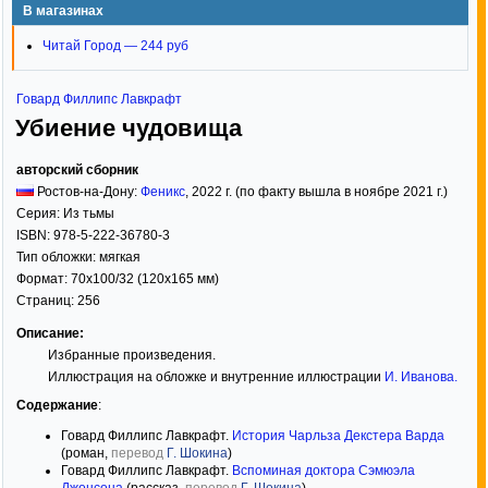
В магазинах
Читай Город — 244 руб
Говард Филлипс Лавкрафт
Убиение чудовища
авторский сборник
Ростов-на-Дону:
Феникс
,
2022
г. (по факту вышла в ноябре 2021 г.)
Серия:
Из тьмы
ISBN:
978-5-222-36780-3
Тип обложки:
мягкая
Формат:
70x100/32
(120x165 мм)
Страниц:
256
Описание:
Избранные произведения.
Иллюстрация на обложке и внутренние иллюстрации
И. Иванова
.
Содержание
:
Говард Филлипс Лавкрафт.
История Чарльза Декстера Варда
(роман,
перевод
Г. Шокина
)
Говард Филлипс Лавкрафт.
Вспоминая доктора Сэмюэла
Джонсона
(рассказ,
перевод
Г. Шокина
)