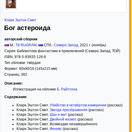
Кларк Эштон Смит
Бог астероида
авторский сборник
М.:
T8 RUGRAM
,
СПб.:
Северо-Запад
,
2021
г. (ноябрь)
Серия:
Библиотека фантастики и приключений (Северо-Запад, ТОЙ)
ISBN:
978-5-93835-128-8
Тип обложки:
твёрдая
Формат:
60x90/16
(145x215 мм)
Страниц:
382
Описание:
Иллюстрация на обложке
Б. Райтсона
.
Содержание
:
Кларк Эштон Смит.
Убийство в четвёртом измерении
(рассказ)
Кларк Эштон Смит.
Звезда преображения
(рассказ)
Кларк Эштон Смит.
Шах и мат
(рассказ)
Кларк Эштон Смит.
Двойной космос
(рассказ)
Кларк Эштон Смит. Возмездие незавершённого
Кларк Эштон Смит.
Феникс
(рассказ)