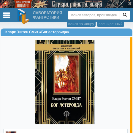
ЛАБОРАТОРИЯ
ФАНТАСТИКИ
поиск по жанру
расширенный
Кларк Эштон Смит «Бог астероида»