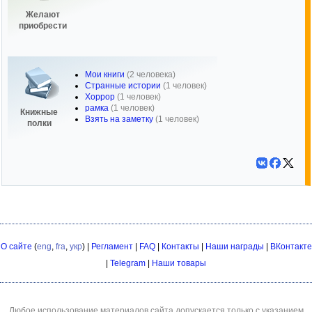
Желают
приобрести
Мои книги
(2 человека)
Странные истории
(1 человек)
Хоррор
(1 человек)
рамка
(1 человек)
Книжные
Взять на заметку
(1 человек)
полки
О сайте
(
eng
,
fra
,
укр
) |
Регламент
|
FAQ
|
Контакты
|
Наши награды
|
ВКонтакте
|
Telegram
|
Наши товары
Любое использование материалов сайта допускается только с указанием