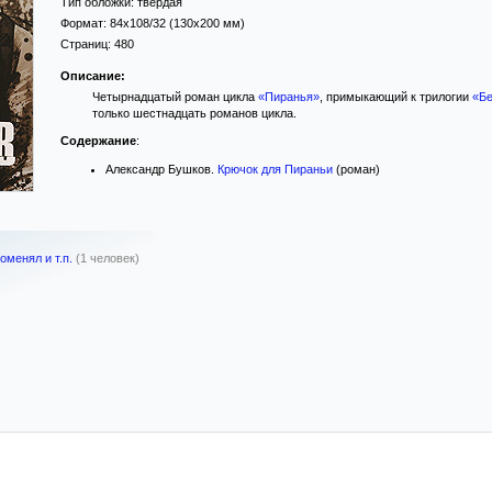
Тип обложки:
твёрдая
Формат:
84x108/32
(130x200 мм)
Страниц:
480
Описание:
Четырнадцатый роман цикла
«Пиранья»
, примыкающий к трилогии
«Б
только шестнадцать романов цикла.
Содержание
:
Александр Бушков.
Крючок для Пираньи
(роман)
оменял и т.п.
(1 человек)