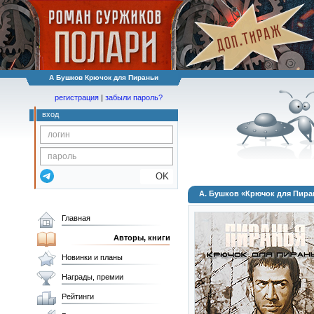
А Бушков Крючок для Пираньи
регистрация
|
забыли пароль?
вход
OK
А. Бушков «Крючок для Пира
Главная
Авторы, книги
Новинки и планы
Награды, премии
Рейтинги