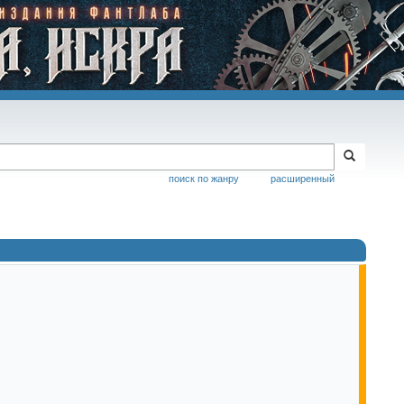
поиск по жанру
расширенный