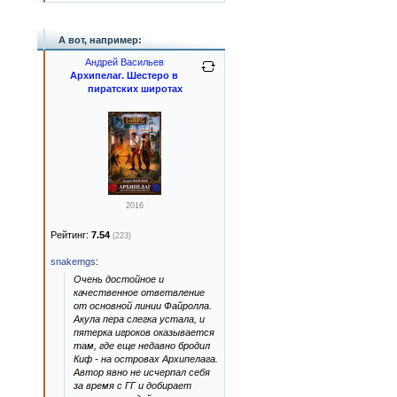
А вот, например:
Андрей Васильев
Архипелаг. Шестеро в
пиратских широтах
2016
Рейтинг:
7.54
(223)
snakemgs
:
Очень достойное и
качественное ответвление
от основной линии Файролла.
Акула пера слегка устала, и
пятерка игроков оказывается
там, где еще недавно бродил
Киф - на островах Архипелага.
Автор явно не исчерпал себя
за время с ГГ и добирает