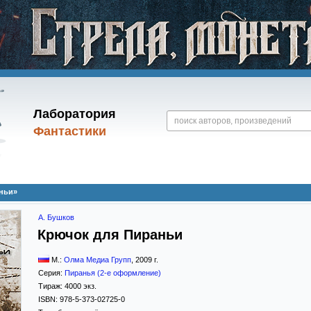
Лаборатория
Фантастики
ньи»
А. Бушков
Крючок для Пираньи
М.:
Олма Медиа Групп
,
2009
г.
Серия:
Пиранья (2-е оформление)
Тираж:
4000 экз.
ISBN:
978-5-373-02725-0