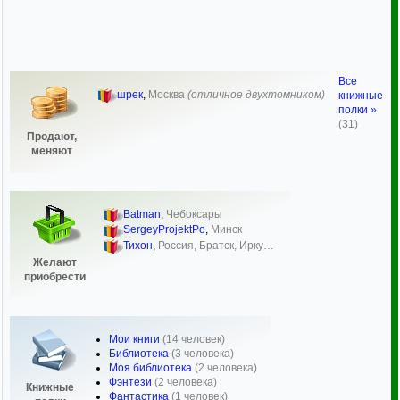
Все
шрек
,
Москва
(отличное двухтомником)
книжные
полки »
(31)
Продают,
меняют
Batman
,
Чебоксары
SergeyProjektPo
,
Минск
Тихон
,
Россия, Братск, Ирку…
Желают
приобрести
Мои книги
(14 человек)
Библиотека
(3 человека)
Моя библиотека
(2 человека)
Фэнтези
(2 человека)
Книжные
Фантастика
(1 человек)