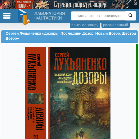
ЛАБОРАТОРИЯ
ФАНТАСТИКИ
поиск по жанру
расширенный
Сергей Лукьяненко «Дозоры: Последний Дозор. Новый Дозор. Шестой
Дозор»