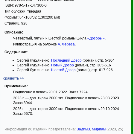
ISBN:
978-5-17-147360-0
Тип обложки:
твёрдая
Формат:
84x108/32
(130x200 мм)
Страниц:
928
Описание:
Четвёртый, пятый и шестой романы цикла
«Дозоры»
.
Иллюстрация на обложке
А. Фереза
.
Содержание
:
Сергей Лукьяненко.
Последний Дозор
(роман), стр. 5-304
Сергей Лукьяненко.
Новый Дозор
(роман), стр. 305-616
Сергей Лукьяненко.
Шестой Дозор
(роман), стр. 617-926
сравнить >>
Примечание:
Подписано в печать 20.01.2022. Заказ 7224.
2023 г. — доп. тираж 2000 экз. Подписано в печать 23.03.2023.
Заказ 8944.
2025 г. — доп. тираж 3000 экз. Подписано в печать 29.10.2024.
Заказ 9673.
Информация об издании предоставлена:
ВадимВ
,
Мириам
(2023, 25)