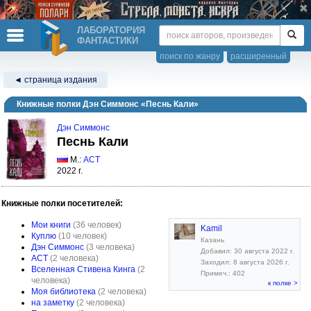
ЛАБОРАТОРИЯ
ФАНТАСТИКИ
поиск по жанру
расширенный
◄ страница издания
Книжные полки Дэн Симмонс «Песнь Кали»
Дэн Симмонс
Песнь Кали
М.:
АСТ
2022 г.
Книжные полки посетителей:
Мои книги
(36 человек)
Kamil
Куплю
(10 человек)
Казань
Дэн Симмонс
(3 человека)
Добавил: 30 августа 2022 г.
АСТ
(2 человека)
Заходил: 8 августа 2026 г.
Вселенная Стивена Кинга
(2
Примеч.: 402
человека)
к полке >
Моя библиотека
(2 человека)
на заметку
(2 человека)