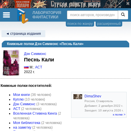
ЛАБОРАТОРИЯ
ФАНТАСТИКИ
поиск по жанру
расширенный
◄ страница издания
Книжные полки Дэн Симмонс «Песнь Кали»
Дэн Симмонс
Песнь Кали
М.:
АСТ
2022 г.
Книжные полки посетителей:
Мои книги
(36 человек)
DimaShev
Куплю
(10 человек)
Россия, Ставрополь
Дэн Симмонс
(3 человека)
Добавил: 2 декабря 2022 г.
АСТ
(2 человека)
Заходил: 10 августа 2026 г.
Вселенная Стивена Кинга
(2
к полке >
человека)
Моя библиотека
(2 человека)
на заметку
(2 человека)