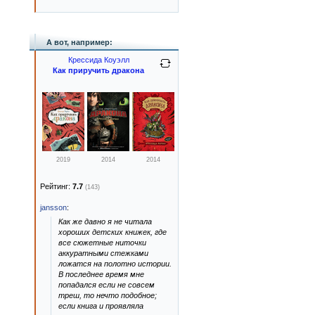
А вот, например:
Крессида Коуэлл
Как приручить дракона
2019
2014
2014
Рейтинг:
7.7
(143)
jansson
:
Как же давно я не читала
хороших детских книжек, где
все сюжетные ниточки
аккуратными стежками
ложатся на полотно истории.
В последнее время мне
попадался если не совсем
треш, то нечто подобное;
если книга и проявляла