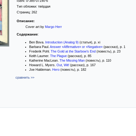
ISBN:
0-385-07190-6
Тип обложки:
твёрдая
Страниц:
262
Описание:
Cover art by
Margo Herr
Содержание
:
Ben Bova.
Introduction (Analog 9)
(статья), p. xi
Barbara Paul.
Answer «Affirmative» or «Negative»
(рассказ), p. 1
Frederik Pohl.
The Gold at the Starbow’s End
(повесть), p. 23
Keith Laumer.
The Plague
(рассказ), p. 85
Katherine MacLean.
The Missing Man
(повесть), p. 110
Howard L. Myers.
Out, Wit!
(рассказ), p. 167
Joe Haldeman.
Hero
(повесть), p. 182
сравнить >>