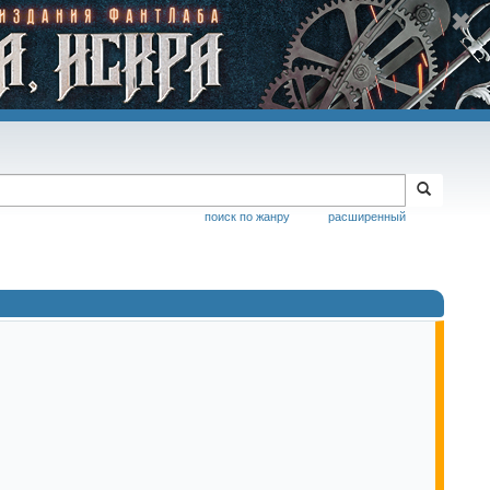
поиск по жанру
расширенный