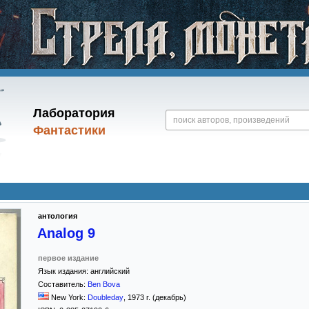
Лаборатория
Фантастики
антология
Analog 9
первое издание
Язык издания:
английский
Составитель:
Ben Bova
New York:
Doubleday
,
1973
г. (декабрь)