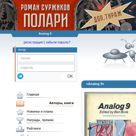
Analog 9
регистрация
|
забыли пароль?
вход
OK
«Analog 9»
Главная
Авторы, книги
Новинки и планы
Награды, премии
Рейтинги