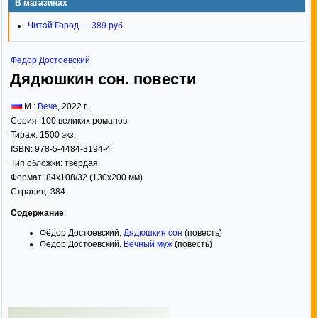
В магазинах
Читай Город — 389 руб
Фёдор Достоевский
Дядюшкин сон. повести
М.:
Вече
,
2022
г.
Серия:
100 великих романов
Тираж:
1500 экз.
ISBN:
978-5-4484-3194-4
Тип обложки:
твёрдая
Формат:
84x108/32
(130x200 мм)
Страниц:
384
Содержание
:
Фёдор Достоевский.
Дядюшкин сон
(повесть)
Фёдор Достоевский.
Вечный муж
(повесть)