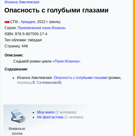
Иоанна Хмелевская
Опасность с голубыми глазами
СПб.:
Аркадия
,
2022
г. (июль)
Серия:
Приключения пани Иоанны
ISBN:
978-5-907500-17-4
Тип обложки:
твёрдая
Страниц:
448
Описание:
Седьмой роман цикла
«Пани Иоанна»
.
Содержание
:
Иоанна Хмелевская.
Опасность с голубыми глазами
(роман,
перевод
В. Селивановой
)
Мои книги
(2 человека)
Не фантастика
(1 человек)
Книжные
полки