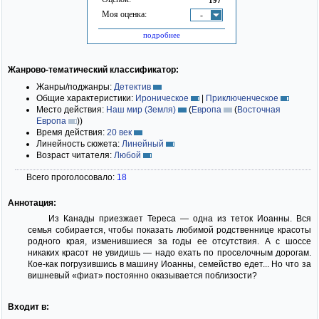
Моя оценка:
-
подробнее
Жанрово-тематический классификатор:
Жанры/поджанры:
Детектив
Общие характеристики:
Ироническое
|
Приключенческое
Место действия:
Наш мир (Земля)
(
Европа
(
Восточная
Европа
)
)
Время действия:
20 век
Линейность сюжета:
Линейный
Возраст читателя:
Любой
Всего проголосовало:
18
Аннотация:
Из Канады приезжает Тереса — одна из теток Иоанны. Вся
семья собирается, чтобы показать любимой родственнице красоты
родного края, изменившиеся за годы ее отсутствия. А с шоссе
никаких красот не увидишь — надо ехать по проселочным дорогам.
Кое-как погрузившись в машину Иоанны, семейство едет... Но что за
вишневый «фиат» постоянно оказывается поблизости?
Входит в: