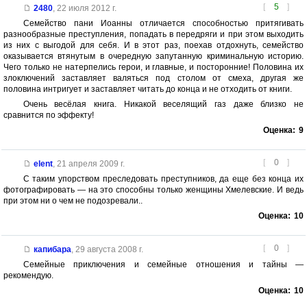
[
5
]
2480
,
22 июля 2012 г.
Семейство пани Иоанны отличается способностью притягивать
разнообразные преступления, попадать в передряги и при этом выходить
из них с выгодой для себя. И в этот раз, поехав отдохнуть, семейство
оказывается втянутым в очередную запутанную криминальную историю.
Чего только не натерпелись герои, и главные, и посторонние! Половина их
злоключений заставляет валяться под столом от смеха, другая же
половина интригует и заставляет читать до конца и не отходить от книги.
Очень весёлая книга. Никакой веселящий газ даже близко не
сравнится по эффекту!
Оценка:
9
[
0
]
elent
,
21 апреля 2009 г.
С таким упорством преследовать преступников, да еще без конца их
фотографировать — на это способны только женщины Хмелевские. И ведь
при этом ни о чем не подозревали..
Оценка:
10
[
0
]
капибара
,
29 августа 2008 г.
Семейные приключения и семейные отношения и тайны —
рекомендую.
Оценка:
10