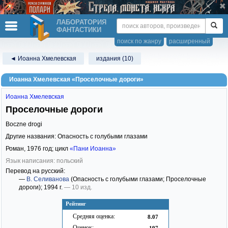
ЛАБОРАТОРИЯ
ФАНТАСТИКИ
поиск по жанру
расширенный
◄ Иоанна Хмелевская
издания (10)
Иоанна Хмелевская «Проселочные дороги»
Иоанна Хмелевская
Проселочные дороги
Boczne drogi
Другие названия: Опасность с голубыми глазами
Роман,
1976
год; цикл
«Пани Иоанна»
Язык написания: польский
Перевод на русский:
—
В. Селиванова
(Опасность с голубыми глазами; Проселочные
дороги)
; 1994 г.
— 10 изд.
Рейтинг
Средняя оценка:
8.07
Оценок:
197