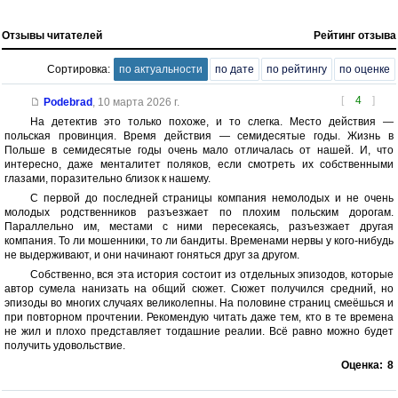
Отзывы читателей
Рейтинг отзыва
Сортировка:
по актуальности
по дате
по рейтингу
по оценке
[
4
]
Podebrad
,
10 марта 2026 г.
На детектив это только похоже, и то слегка. Место действия —
польская провинция. Время действия — семидесятые годы. Жизнь в
Польше в семидесятые годы очень мало отличалась от нашей. И, что
интересно, даже менталитет поляков, если смотреть их собственными
глазами, поразительно близок к нашему.
С первой до последней страницы компания немолодых и не очень
молодых родственников разъезжает по плохим польским дорогам.
Параллельно им, местами с ними пересекаясь, разъезжает другая
компания. То ли мошенники, то ли бандиты. Временами нервы у кого-нибудь
не выдерживают, и они начинают гоняться друг за другом.
Собственно, вся эта история состоит из отдельных эпизодов, которые
автор сумела нанизать на общий сюжет. Сюжет получился средний, но
эпизоды во многих случаях великолепны. На половине страниц смеёшься и
при повторном прочтении. Рекомендую читать даже тем, кто в те времена
не жил и плохо представляет тогдашние реалии. Всё равно можно будет
получить удовольствие.
Оценка:
8