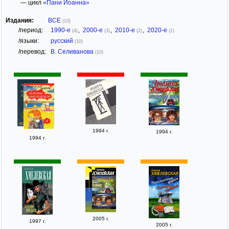
— цикл
«Пани Иоанна»
Издания:
ВСЕ
(10)
/период:
1990-е
,
2000-е
,
2010-е
,
2020-е
(4)
(3)
(2)
(1)
/языки:
русский
(10)
/перевод:
В. Селиванова
(10)
1994 г.
1994 г.
1994 г.
2005 г.
1997 г.
2005 г.