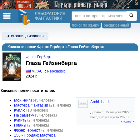
ЛАБОРАТОРИЯ
ФАНТАСТИКИ
поиск по жанру
расширенный
◄ страница издания
Книжные полки Фрэнк Герберт «Глаза Гейзенберга»
Фрэнк Герберт
Глаза Гейзенберга
М.:
АСТ
:
Neoclassic
2024 г.
Книжные полки посетителей:
Мои книги
(45 человек)
Archi_bald
Мастера Фантазии
(21 человек)
Куплю
(18 человек)
Добавил: 15 августа 2022 г.
На заметку
(3 человека)
Заходил: 4 августа 2026 г.
Купить
(2 человека)
к полке >
Планы
(2 человека)
Фрэнк Герберт
(2 человека)
156 - Продаю: Мастера