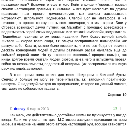
помните, большинство сцен мы видели глазами Кейна, как и
праздножители? Вспомните еще и кого Кейн в конце «Героев...» назвал
своими настоящими врагами). В «Клинке...» все идет несколько по другим
правилам: нам просто демонстрируют, как актиры завоевывают,
истребляют, используют Поднебесье. Слепой Бог не метафора и не
личность, а просто совокупность всех кошмаров, что мы творим. Боги у
Стовера возникают двумя путями: как Ма'элКот, с помощью артефактов и
подпитываясь верой своих подданных, или же как Шамбарайя, когда жители
Поднебесья, единым актом веры, наделили Реку божественной силой.
Жители — скорее всего люди, т.к. эльфы воспринимали Шамбарайю как
равную себе. Кстати, можно было возразить, что не все беды от землян,
дескать ксенофобия людей к другим разумным расам началась еще до
событий первой книги. Но тут скорее естественный процесс (эльфы, как
никак долгое время считали людей скотом, из-за чего и вспыхнула первая
война за независимость), подогретый актирами (их воспринимали как иную
расу, нелюдей, демонов).
В свое время книга стала для меня Шедевром с большой буквы.
Сейчас я больше не могу ее перечитывать, т.к. запомнил практически
наизусть. С надеждой смотрю на продолжение, которое на данный момент,
увы, даже не собираются издавать.
Оценка:
10
[
13
]
drenay
,
9 марта 2013 г.
Как жаль, что действительно достойные циклы не публикуются у нас до
конца. Если же учесть, что цикл М.Стовера заслужил признание во всем
мире, а в Америке на книги этого автора настоящий бум, вообще становится