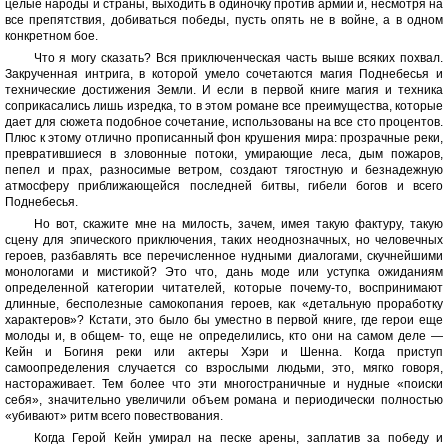
целые народы и страны, выходить в одиночку против армий и, несмотря на
все препятствия, добиваться победы, пусть опять не в войне, а в одном
конкретном бое.
Что я могу сказать? Вся приключенческая часть выше всяких похвал.
Закрученная интрига, в которой умело сочетаются магия Поднебесья и
технические достижения Земли. И если в первой книге магия и техника
соприкасались лишь изредка, то в этом романе все преимущества, которые
дает для сюжета подобное сочетание, использованы на все сто процентов.
Плюс к этому отлично прописанный фон крушения мира: прозрачные реки,
превратившиеся в зловонные потоки, умирающие леса, дым пожаров,
пепел и прах, разносимые ветром, создают тягостную и безнадежную
атмосферу приближающейся последней битвы, гибели богов и всего
Поднебесья.
Но вот, скажите мне на милость, зачем, имея такую фактуру, такую
сцену для эпического приключения, таких неоднозначных, но человечных
героев, разбавлять все перечисленное нудными диалогами, скучнейшими
монологами и мистикой? Это что, дань моде или уступка ожиданиям
определенной категории читателей, которые почему-то, воспринимают
длинные, бесполезные самокопания героев, как «детальную проработку
характеров»? Кстати, это было бы уместно в первой книге, где герои еще
молоды и, в общем- то, еще не определились, кто они на самом деле —
Кейн и Богиня реки или актеры Хэри и Шенна. Когда приступ
самоопределения случается со взрослыми людьми, это, мягко говоря,
настораживает. Тем более что эти многостраничные и нудные «поиски
себя», значительно увеличили объем романа и периодически полностью
«убивают» ритм всего повествования.
Когда Герой Кейн умирал на песке арены, заплатив за победу и