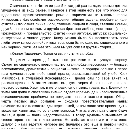
Отличная книга. Читал ее раз 5 и каждый раз находил новые детали,
упущенные из виду ранее. Наверное в этой книге есть все, что нужно для
идеального приключенческого романа: харизматичные главные герои,
интересные философские рассуждения, обилие экшена, необычная (для
фэнтези) любовная линия, боги, ставшие людьми и люди, ставшие богами,
дружба на грани вражды и дружба как братская любовь, жестокость (иногда
чрезмерная) и предательство, фэнтезийный антураж, антураж социальной
антиутопии и многое другое. Книгу можно было бы посоветовать всем
любителям качественной литературы, если бы не одно но: слишком много в
ней чернухи, хотя без нее это была бы уже совсем другая история...
«Клинок Тишалла». Попытка взглянуть чуть глубже.
В целом история действительно развивается в лучшую сторону.
Сюжет, по сравнению с первой частью, стал глубже, персонажей — больше,
психологизма, драматизма и социалки — тоже на порядок больше. Сперва
нам демонстрируют небольшой пролог, рассказывающей об учебе Хэри
Майклсона в студийной Консерватории. Пролог сам по себе тянет на
рассказ-приквел. А затем сюжет стартует через 6 лет после финала
первого романа. Хэри так и не оправился от своих травм, их с Шенной «и
жили они долго и счастливо» сильно отдает горечью, да и новоиспеченные
психологические проблемы не покидают нашего главного героя. Общая
черта первых двух романов — сходная повествовательная канва:
начинается все плоховато для персонажей, затем много чего происходит и
вроде как хэппи энд, но со знаком вопроса. Что ж, в этот раз ставки будут
выше, а цели — почти недостижимыми. Стовер буквально выжимает из
своего героя все что только можно. Не забывая впрочем и о читателях.
Диалог с нами ведется непрерывно (началось это еще в первой части,