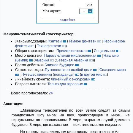
Оценок:
233
Моя оценка:
-
подробнее
Жанрово-тематический классификатор:
Жанры/поджанры:
Фэнтези
(
Тёмное фэнтези
|
Героическое
фэнтези
|
Технофэнтези
)
Общие характеристики:
Приключенческое
|
Социальное
Место действия:
Параллельный мир/вселенная
|
Наш мир
(Земля)
(
Америка
(
Северная Америка
)
)
Время действия:
Близкое будущее
Сюжетные ходы:
Путешествие к особой цели
|
Спасение мира
|
Путешественники (попаданцы)
(
в другой мир
)
Линейность сюжета:
Линейный с экскурсами
Возраст читателя:
Только для взрослых
Всего проголосовало:
24
Аннотация:
...Миллионы телезрителей по всей Земле следят за самым
грандиозным шоу мира. За шоу, происходящем в мире... не
виртуальном, но параллельном. В мире, открытом наукой далекого
будущего. В мире, где выживание — поистине высокое искусство.
Но теперь в параллельном мире жизнь превратилась в Ад.