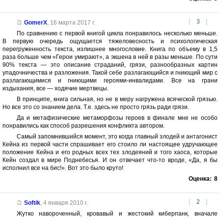
[
3
]
GomerX
,
16 марта 2017 г.
По сравнению с первой книгой цикла понравилось несколько меньше.
В первую очередь ощущается тяжеловесность и психологическая
перегруженность текста, излишнее многословие. Книга по объему в 1,5
раза больше чем «Герои умирают», а экшена в ней в разы меньше. По сути
90% текста — это описание страданий, грязи, разнообразных картин
упадочничества и разложения. Такой себе разлагающийся и гниющий мир с
разлагающимися и гниющими героями-инвалидами. Все на грани
издыхания, все — ходячие мертвецы.
В принципе, книга сильная, но не в меру нагружена всяческой грязью.
Но все это со знанием дела. Т.е. здесь не просто грязь ради грязи.
Да и метафизические метаморфозы героев в финале мне не особо
понравились как способ разрешения конфликта автором.
Самый запомнившийся момент, это когда главный злодей и антагонист
Кейна из первой части спрашивает его стоило ли настоящее удручающее
положение Кейна и его родных всех тех злодеяний и того хаоса, которые
Кейн создал в мире Поднебесья. И он отвечает что-то вроде, «Да, я бы
исполнил все на бис!». Вот это было круто!
Оценка:
8
[
2
]
Softik
,
4 января 2010 г.
Жутко навороченный, кровавый и жестокий киберпанк, вначале