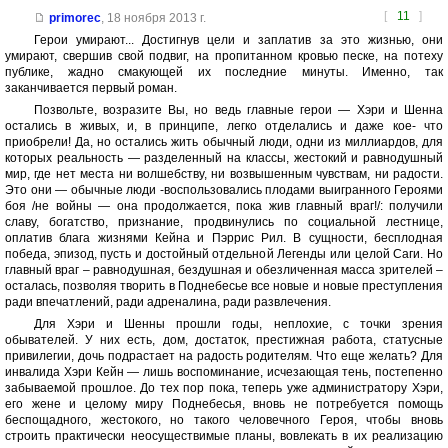
[
11
]
primorec
,
18 ноября 2013 г.
Герои умирают... Достигнув цели и заплатив за это жизнью, они
умирают, свершив свой подвиг, на пропитанном кровью песке, на потеху
публике, жадно смакующей их последние минуты. Именно, так
заканчивается первый роман.
Позвольте, возразите Вы, но ведь главные герои — Хэри и Шенна
остались в живых, и, в принципе, легко отделались и даже кое- что
приобрели! Да, но остались жить обычный люди, одни из миллиардов, для
которых реальность — разделенный на классы, жестокий и равнодушный
мир, где нет места ни волшебству, ни возвышенным чувствам, ни радости.
Это они — обычные люди -воспользовались плодами выигранного Героями
боя /не войны — она продолжается, пока жив главный враг!/: получили
славу, богатство, признание, продвинулись по социальной лестнице,
оплатив блага жизнями Кейна и Пэррис Рил. В сущности, бесплодная
победа, эпизод, пусть и достойный отдельной Легенды или целой Саги. Но
главный враг – равнодушная, бездушная и обезличенная масса зрителей –
осталась, позволяя творить в Поднебесье все новые и новые преступления
ради впечатлений, ради адреналина, ради развлечения.
Для Хэри и Шенны прошли годы, неплохие, с точки зрения
обывателей. У них есть, дом, достаток, престижная работа, статусные
привилегии, дочь подрастает на радость родителям. Что еще желать? Для
инвалида Хэри Кейн — лишь воспоминание, исчезающая тень, постепенно
забываемой прошлое. До тех пор пока, теперь уже администратору Хэри,
его жене и целому миру Поднебесья, вновь не потребуется помощь
беспощадного, жестокого, но такого человечного Героя, чтобы вновь
строить практически неосуществимые планы, вовлекать в их реализацию