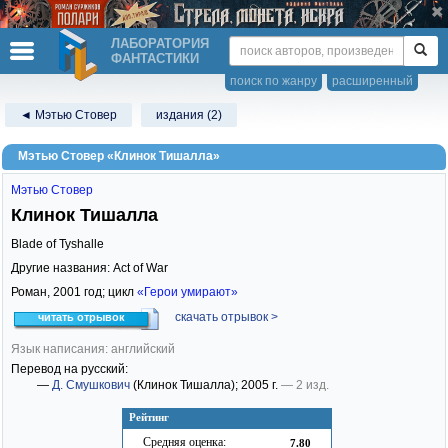
ЛАБОРАТОРИЯ
ФАНТАСТИКИ
поиск по жанру
расширенный
◄ Мэтью Стовер
издания (2)
Мэтью Стовер «Клинок Тишалла»
Мэтью Стовер
Клинок Тишалла
Blade of Tyshalle
Другие названия: Act of War
Роман,
2001
год; цикл
«Герои умирают»
скачать отрывок >
читать отрывок
Язык написания: английский
Перевод на русский:
—
Д. Смушкович
(Клинок Тишалла)
; 2005 г.
— 2 изд.
Рейтинг
Средняя оценка:
7.80