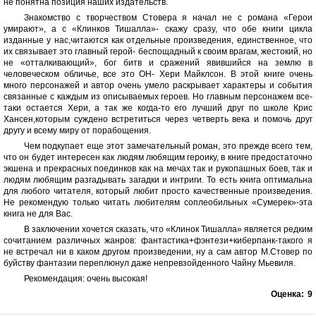
не понятна позиция наших издательств.
Знакомство с творчеством Стовера я начал не с романа «Герои
умирают», а с «Клинков Тишалла»- скажу сразу, что обе книги цикла
изданные у нас,читаются как отдельные произведения, единственное, что
их связывает это главный герой- беспощадный к своим врагам, жестокий, но
не «отталкивающий», бог битв и сражений явившийся на землю в
человеческом обличье, все это ОН- Хери Майклсон. В этой книге очень
много персонажей и автор очень умело раскрывает характеры и события
связанные с каждым из описываемых героев. Но главным персонажем все-
таки остается Хери, а так же когда-то его лучший друг по школе Крис
Хансен,которым суждено встретиться через четверть века и помочь друг
другу и всему миру от порабощения.
Чем подкупает еще этот замечательный роман, это прежде всего тем,
что он будет интересен как людям любящим героику, в книге предостаточно
экшена и прекрасных поединков как на мечах так и рукопашных боев, так и
людям любящим разгадывать загадки и интриги. То есть книга оптимальна
для любого читателя, который любит просто качественные произведения.
Не рекомендую только читать любителям соплеобильных «Сумерек»-эта
книга не для Вас.
В заключении хочется сказать, что «Клинок Тишалла» является редким
сочитанием различных жанров: фантастика+фэнтези+киберпанк-такого я
не встречал ни в каком другом произведении, ну а сам автор М.Стовер по
буйству фантазии переплюнул даже непревзойденного Чайну Мьевиля.
Рекомендация: очень высокая!
Оценка:
9