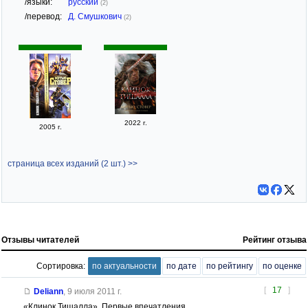
/языки:
русский
(2)
/перевод:
Д. Смушкович
(2)
2022 г.
2005 г.
страница всех изданий (2 шт.) >>
Отзывы читателей
Рейтинг отзыва
Сортировка:
по актуальности
по дате
по рейтингу
по оценке
[
17
]
Deliann
,
9 июля 2011 г.
«Клинок Тишалла». Первые впечатления.