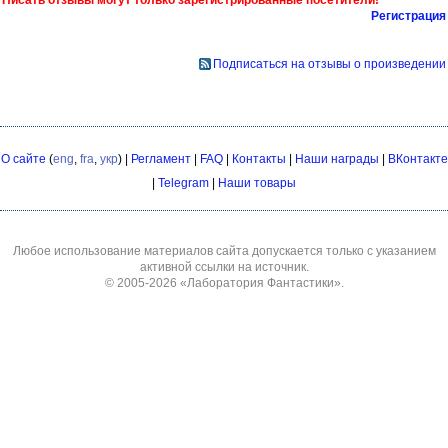
Писать отзывы могут только зарегистрированные посетители!
Регистрация
Подписаться на отзывы о произведении
О сайте
(
eng
,
fra
,
укр
) |
Регламент
|
FAQ
|
Контакты
|
Наши награды
|
ВКонтакте
|
Telegram
|
Наши товары
Любое использование материалов сайта допускается только с указанием
активной ссылки на источник.
© 2005-2026
«Лаборатория Фантастики»
.