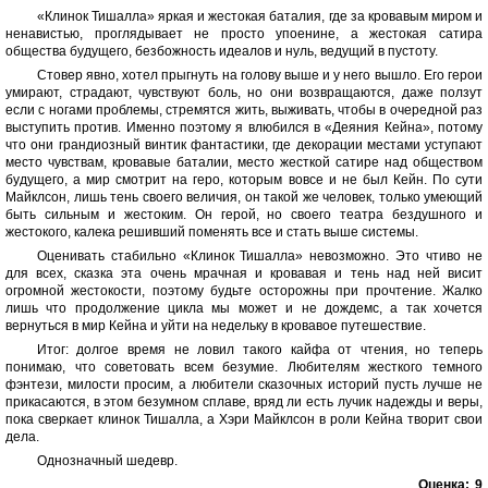
«Клинок Тишалла» яркая и жестокая баталия, где за кровавым миром и
ненавистью, проглядывает не просто упоенине, а жестокая сатира
общества будущего, безбожность идеалов и нуль, ведущий в пустоту.
Стовер явно, хотел прыгнуть на голову выше и у него вышло. Его герои
умирают, страдают, чувствуют боль, но они возвращаются, даже ползут
если с ногами проблемы, стремятся жить, выживать, чтобы в очередной раз
выступить против. Именно поэтому я влюбился в «Деяния Кейна», потому
что они грандиозный винтик фантастики, где декорации местами уступают
место чувствам, кровавые баталии, место жесткой сатире над обществом
будущего, а мир смотрит на геро, которым вовсе и не был Кейн. По сути
Майклсон, лишь тень своего величия, он такой же человек, только умеющий
быть сильным и жестоким. Он герой, но своего театра бездушного и
жестокого, калека решивший поменять все и стать выше системы.
Оценивать стабильно «Клинок Тишалла» невозможно. Это чтиво не
для всех, сказка эта очень мрачная и кровавая и тень над ней висит
огромной жестокости, поэтому будьте осторожны при прочтение. Жалко
лишь что продолжение цикла мы может и не дождемс, а так хочется
вернуться в мир Кейна и уйти на недельку в кровавое путешествие.
Итог: долгое время не ловил такого кайфа от чтения, но теперь
понимаю, что советовать всем безумие. Любителям жесткого темного
фэнтези, милости просим, а любители сказочных историй пусть лучше не
прикасаются, в этом безумном сплаве, вряд ли есть лучик надежды и веры,
пока сверкает клинок Тишалла, а Хэри Майклсон в роли Кейна творит свои
дела.
Однозначный шедевр.
Оценка:
9