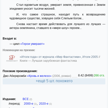
Стал ядовитым воздух, умирает земля, привнесенная с Земли
эпидемия уносит тысячи жизней.
И, что самое страшное, находит путь к возвращению
чудовищное существо, зовущее себя Слепым богом...
Снова настает время действовать для лучшего из лучших —
актера-землянина, ставшего в «мире-шоу» героем...
Входит в:
— цикл
«Герои умирают»
Номинации на премии:
«Итоги года» от журнала «Мир Фантастики», Итоги 2005
//
Книги — Лучшая зарубежная фантастика
номинант
Похожие произведения:
8.42 (8499)
266 отз.
Джо Аберкромби
«Кровь и железо»
(2006, роман)
+ещё 5 шт. похожего
Издания:
ВСЕ
(2)
/период:
2000-е
,
2020-е
(1)
(1)