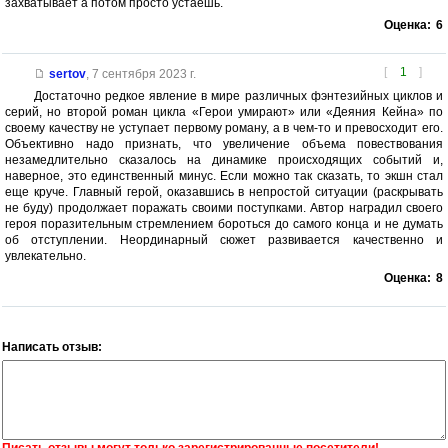
захватывает а потом просто устаешь.
Оценка:
6
[
1
]
sertov
,
7 сентября 2023 г.
Достаточно редкое явление в мире различных фэнтезийных циклов и
серий, но второй роман цикла «Герои умирают» или «Деяния Кейна» по
своему качеству не уступает первому роману, а в чем-то и превосходит его.
Объективно надо признать, что увеличение объема повествования
незамедлительно сказалось на динамике происходящих событий и,
наверное, это единственный минус. Если можно так сказать, то экшн стал
еще круче. Главный герой, оказавшись в непростой ситуации (раскрывать
не буду) продолжает поражать своими поступками. Автор наградил своего
героя поразительным стремлением бороться до самого конца и не думать
об отступлении. Неординарный сюжет развивается качественно и
увлекательно.
Оценка:
8
Написать отзыв: