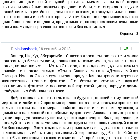
достижение цели своей и чужой кровью, а миллионы зрителей жадно
впитывали малейшие нюансы страдания и боли, это говорило о людях и
нашей цивилизации больше, чем сотни страниц с рассуждениями о вине,
ответственности и выборе стороны. И тем более не надо вмешивать в это
дело Богов: в части подлости, предательства, потворства своим низменным
инстинктам люди справляются неплохо и без высших сил.
Оценка:
8
[
10
]
visionshock
,
18 сентября 2013 г.
Вагнер, Ши, Кук, Аберкромби... Список авторов темного фэнтези можно
повторять до бесконечности, приписывать новые имена, заставлять жить
новые, но именно имя — Мэтью Стовера, стало одно из двух, чьи циклы я
полюбил с первого взгляда: «Темна Башня» Кинга и «Деяния Кейна»
Стовера. Именно Стовер сумел меня наряду с Кингом провести через все
квинтэссенции темного фэнтези. Его безумное сочетание научной
фантастики и фэнтези, стало визитной карточкой цикла, наряду и диким,
необузданным буйством фантазии.
Добро пожаловать читатель в наше будущее, жесткий антиутопичный
мир каст и любителей кровавых зрелищ, но за этим фасадом кроется не
только высотки нашего мира, злобные политики и мерзкие душонки, а
целый мир населенный волшебными существами. Анхана, вновь открывает
двери перед уставшим путником, где его ждет смерть, боль, страдание, и
пожалуй это лишь та самая малость которую может прожить каждый в этом
безбожном мире. Все что здесь и там происходит лишь доказывает нам что
человек маленький винтик растираемый жерновами судьбы. Но Кейн не
хочет быть винтиком, он снова, искалеченный герой выходит на свою войну.