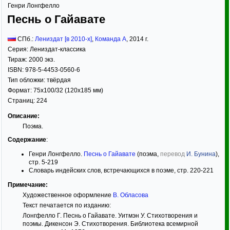
Генри Лонгфелло
Песнь о Гайавате
СПб.:
Лениздат [в 2010-х]
,
Команда А
,
2014
г.
Серия:
Лениздат-классика
Тираж:
2000 экз.
ISBN:
978-5-4453-0560-6
Тип обложки:
твёрдая
Формат:
75x100/32
(120x185 мм)
Страниц:
224
Описание:
Поэма.
Содержание
:
Генри Лонгфелло.
Песнь о Гайавате
(поэма,
перевод
И. Бунина
),
стр. 5-219
Словарь индейских слов, встречающихся в поэме, стр. 220-221
Примечание:
Художественное оформление
В. Обласова
Текст печатается по изданию:
Лонгфелло Г. Песнь о Гайавате. Уитмэн У. Стихотворения и
поэмы. Дикенсон Э. Стихотворения. Библиотека всемирной