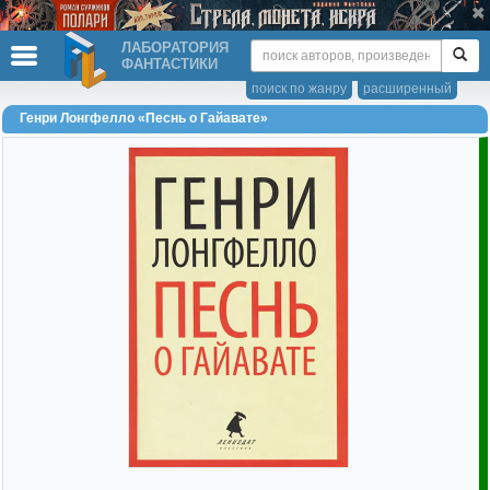
ЛАБОРАТОРИЯ
ФАНТАСТИКИ
поиск по жанру
расширенный
Генри Лонгфелло «Песнь о Гайавате»