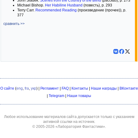
John Sladek.
Scenes from the Country of the Blind
(рассказ), p. 273
Michael Bishop.
Her Habiline Husband
(повесть), p. 293
Terry Carr.
Recommended Reading
(произведение (прочее)), p.
377
сравнить >>
О сайте
(
eng
,
fra
,
укр
) |
Регламент
|
FAQ
|
Контакты
|
Наши награды
|
ВКонтакте
|
Telegram
|
Наши товары
Любое использование материалов сайта допускается только с указанием
активной ссылки на источник.
© 2005-2026
«Лаборатория Фантастики»
.