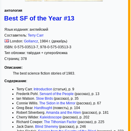
антология
Best SF of the Year #13
Язык издания:
английский
Составитель:
Terry Carr
London:
Gollancz
,
1984
г. (декабрь)
ISBN:
0-575-03513-7, 978-0-575-03513-3
Тип обложки:
твёрдая
+ суперобложка
Страниц:
378
Описание:
The best science fiction stories of 1983.
Содержание
:
Terry Carr.
Introduction
(статья), p. 9
Frederik Pohl.
Servant of the People
(рассказ), p. 13
Ian Watson.
Slow Birds
(рассказ), p. 35
Connie Willis.
The Sidon in the Mirror
(рассказ), p. 67
Greg Bear.
Hardfought
(повесть), p. 104
Robert Silverberg.
Amanda and the Alien
(рассказ), p. 181
Cherry Wilder.
Kaleidoscope
(рассказ), p. 202
Richard Cowper.
The Tithonian Factor
(рассказ), p. 225
Jack Dann.
Blind Shemmy
(рассказ), p. 246