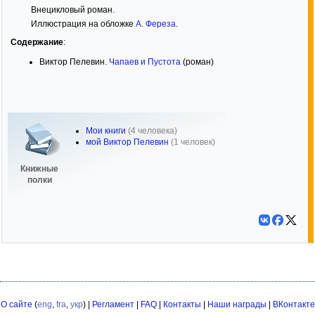
Внецикловый роман.
Иллюстрация на обложке
А. Фереза
.
Содержание
:
Виктор Пелевин.
Чапаев и Пустота
(роман)
Мои книги
(4 человека)
мой Виктор Пелевин
(1 человек)
Книжные
полки
О сайте
(
eng
,
fra
,
укр
) |
Регламент
|
FAQ
|
Контакты
|
Наши награды
|
ВКонтакте