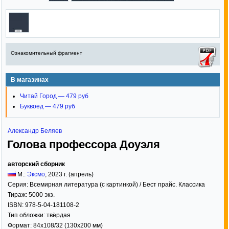
Ознакомительный фрагмент
В магазинах
Читай Город — 479 руб
Буквоед — 479 руб
Александр Беляев
Голова профессора Доуэля
авторский сборник
М.:
Эксмо
,
2023
г. (апрель)
Серия:
Всемирная литература (с картинкой) / Бест прайс. Классика
Тираж:
5000 экз.
ISBN:
978-5-04-181108-2
Тип обложки:
твёрдая
Формат:
84x108/32
(130x200 мм)