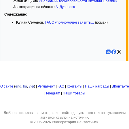
Роман из цикла
«Полковник госбезопасности Виталий Славин»
.
Иллюстрация на обложке
А. Дурасова
.
Содержание
:
Юлиан Семёнов.
ТАСС уполномочен заявить…
(роман)
О сайте
(
eng
,
fra
,
укр
) |
Регламент
|
FAQ
|
Контакты
|
Наши награды
|
ВКонтакте
|
Telegram
|
Наши товары
Любое использование материалов сайта допускается только с указанием
активной ссылки на источник.
© 2005-2026
«Лаборатория Фантастики»
.