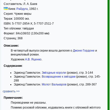
Составитель:
Л. А. Баев
Киев:
Райдуга
,
1992
г.
Серия:
Чужие миры
Тираж:
100000 экз.
ISBN:
5-7707-2854-X, 5-7707-2511-7
Тип обложки:
твёрдая
Формат:
84x108/32
(130x200 мм)
Страниц:
368
Описание:
В четвертый выпуск серии вошла дилогия о
Джоне Гордоне
и
внецикловый роман.
Художник
А.В. Яценко
.
Содержание
:
Эдмонд Гамильтон.
Звёздные короли
(роман), стр. 3-144
Эдмонд Гамильтон.
Возвращение к звёздам
(роман), стр. 145-
288
Эдмонд Гамильтон.
Молот Валькаров
(роман), стр. 289-367
сравнить >>
Примечание:
Переводчики не указаны.
Помимо розовой обложки, издавались книги с обложкой жёлтого