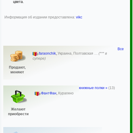
цвета.
Информация об издании предоставлена:
vikc
Все
faraonchik
,
Украина, Полтавская …
(*** в
супере)
Продают,
меняют
книжные полки »
(13)
ФантФан
,
Курагино
Желают
приобрести