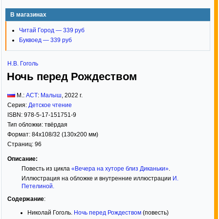
В магазинах
Читай Город — 339 руб
Буквоед — 339 руб
Н.В. Гоголь
Ночь перед Рождеством
М.:
АСТ
:
Малыш
,
2022
г.
Серия:
Детское чтение
ISBN:
978-5-17-151751-9
Тип обложки:
твёрдая
Формат:
84x108/32
(130x200 мм)
Страниц:
96
Описание:
Повесть из цикла
«Вечера на хуторе близ Диканьки»
.
Иллюстрация на обложке и внутренние иллюстрации
И.
Петелиной
.
Содержание
:
Николай Гоголь.
Ночь перед Рождеством
(повесть)