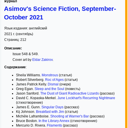
журнал
Asimov's Science Fiction, September-
October 2021
Язык издания:
английский
2021
г. (
сентябрь
)
Страниц:
212
Описание:
Issue 548 & 549.
Cover art by
Eldar Zakirov
.
Содержание
:
Sheila Williams.
Monstrous
(статья)
Robert Silverberg.
Roc of Ages
(статья)
James Patrick Kelly.
Dismal
(очерк)
Greg Egan.
Sleep and the Soul
(повесть)
Jason Sanford.
The Dust of Giant Radioactive Lizards
(рассказ)
David C. Kopaska-Merkel.
June Lockhart's Recurring Nightmare
(стихотворение)
James E. Gunn.
Singular Days
(рассказ)
Kij Johnson.
Breakfast with Jim
(статья)
Michèle Laframboise.
Shooting at Warner's Bar
(рассказ)
Bruce Boston.
In the Library Annex
(стихотворение)
Mercurio D. Rivera.
Filaments
(рассказ)