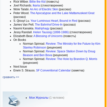
Rick Wilber.
Billie the Kid
(повесть)
Joel Richards.
Ikaria
(стихотворение)
Wole Talabi.
An Arc of Electric Skin
(рассказ)
Peter Wood.
The Apocalypse and the Lake Mattamuskeet Gnat
(рассказ)
S. Qiouyi Lu.
Your Luminous Heart, Bound in Red
(рассказ)
James Van Pelt.
The Bahnhof Drive-In
(рассказ)
Naomi Kanakia.
Matriphagy
(рассказ)
Jessy Randall.
Helen Taussig (1898-1986)
(стихотворение)
Elizabeth Bear.
A Blessing of Unicorns
(повесть)
On Books
Norman Spinrad.
Review: The Ministry for the Future by Kim
Stanley Robinson
(рецензия)
Norman Spinrad.
Review: Space Station Down by Doug
Beason and Ben Bova
(рецензия)
Norman Spinrad.
Review: The Hole by Brandon Q. Morris
(рецензия)
Next Issue
Erwin S. Strauss.
SF Conventional Calendar
(заметка)
сравнить >>
Мои Журналы
(1 человек)