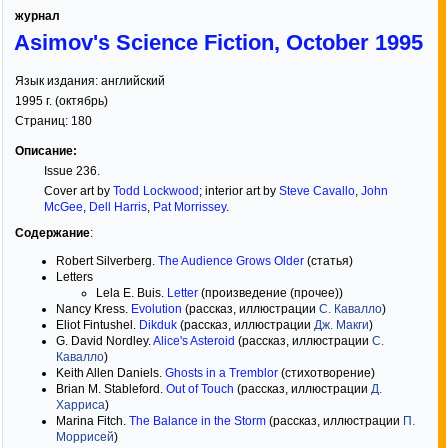
журнал
Asimov's Science Fiction, October 1995
Язык издания:
английский
1995
г. (
октябрь
)
Страниц:
180
Описание:
Issue 236.
Cover art by
Todd Lockwood
; interior art by
Steve Cavallo
,
John
McGee
,
Dell Harris
,
Pat Morrissey
.
Содержание
:
Robert Silverberg.
The Audience Grows Older
(статья)
Letters
Lela E. Buis.
Letter
(произведение (прочее))
Nancy Kress.
Evolution
(рассказ, иллюстрации
С. Кавалло
)
Eliot Fintushel.
Dikduk
(рассказ, иллюстрации
Дж. Макги
)
G. David Nordley.
Alice's Asteroid
(рассказ, иллюстрации
С.
Кавалло
)
Keith Allen Daniels.
Ghosts in a Tremblor
(стихотворение)
Brian M. Stableford.
Out of Touch
(рассказ, иллюстрации
Д.
Харриса
)
Marina Fitch.
The Balance in the Storm
(рассказ, иллюстрации
П.
Моррисей
)