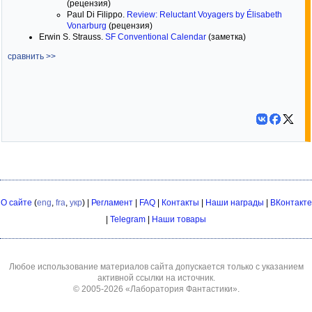
(рецензия)
Paul Di Filippo.
Review: Reluctant Voyagers by Élisabeth
Vonarburg
(рецензия)
Erwin S. Strauss.
SF Conventional Calendar
(заметка)
сравнить >>
О сайте
(
eng
,
fra
,
укр
) |
Регламент
|
FAQ
|
Контакты
|
Наши награды
|
ВКонтакте
|
Telegram
|
Наши товары
Любое использование материалов сайта допускается только с указанием
активной ссылки на источник.
© 2005-2026
«Лаборатория Фантастики»
.