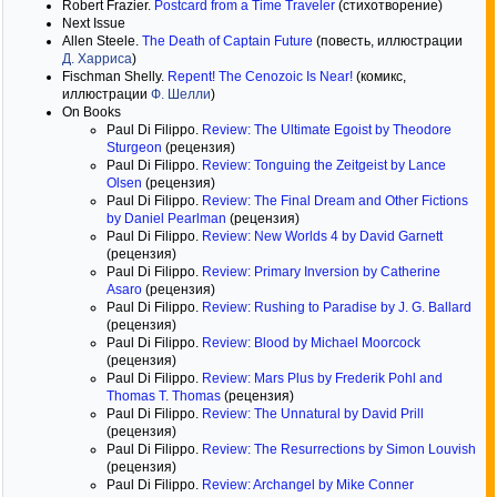
Robert Frazier.
Postcard from a Time Traveler
(стихотворение)
Next Issue
Allen Steele.
The Death of Captain Future
(повесть, иллюстрации
Д. Харриса
)
Fischman Shelly.
Repent! The Cenozoic Is Near!
(комикс,
иллюстрации
Ф. Шелли
)
On Books
Paul Di Filippo.
Review: The Ultimate Egoist by Theodore
Sturgeon
(рецензия)
Paul Di Filippo.
Review: Tonguing the Zeitgeist by Lance
Olsen
(рецензия)
Paul Di Filippo.
Review: The Final Dream and Other Fictions
by Daniel Pearlman
(рецензия)
Paul Di Filippo.
Review: New Worlds 4 by David Garnett
(рецензия)
Paul Di Filippo.
Review: Primary Inversion by Catherine
Asaro
(рецензия)
Paul Di Filippo.
Review: Rushing to Paradise by J. G. Ballard
(рецензия)
Paul Di Filippo.
Review: Blood by Michael Moorcock
(рецензия)
Paul Di Filippo.
Review: Mars Plus by Frederik Pohl and
Thomas T. Thomas
(рецензия)
Paul Di Filippo.
Review: The Unnatural by David Prill
(рецензия)
Paul Di Filippo.
Review: The Resurrections by Simon Louvish
(рецензия)
Paul Di Filippo.
Review: Archangel by Mike Conner