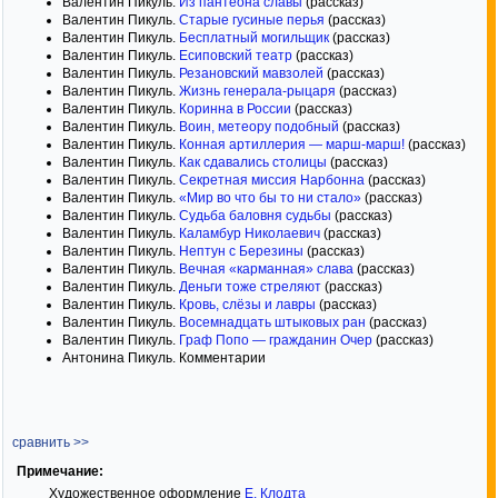
Валентин Пикуль.
Из пантеона славы
(рассказ)
Валентин Пикуль.
Старые гусиные перья
(рассказ)
Валентин Пикуль.
Бесплатный могильщик
(рассказ)
Валентин Пикуль.
Есиповский театр
(рассказ)
Валентин Пикуль.
Резановский мавзолей
(рассказ)
Валентин Пикуль.
Жизнь генерала-рыцаря
(рассказ)
Валентин Пикуль.
Коринна в России
(рассказ)
Валентин Пикуль.
Воин, метеору подобный
(рассказ)
Валентин Пикуль.
Конная артиллерия — марш-марш!
(рассказ)
Валентин Пикуль.
Как сдавались столицы
(рассказ)
Валентин Пикуль.
Секретная миссия Нарбонна
(рассказ)
Валентин Пикуль.
«Мир во что бы то ни стало»
(рассказ)
Валентин Пикуль.
Судьба баловня судьбы
(рассказ)
Валентин Пикуль.
Каламбур Николаевич
(рассказ)
Валентин Пикуль.
Нептун с Березины
(рассказ)
Валентин Пикуль.
Вечная «карманная» слава
(рассказ)
Валентин Пикуль.
Деньги тоже стреляют
(рассказ)
Валентин Пикуль.
Кровь, слёзы и лавры
(рассказ)
Валентин Пикуль.
Восемнадцать штыковых ран
(рассказ)
Валентин Пикуль.
Граф Попо — гражданин Очер
(рассказ)
Антонина Пикуль. Комментарии
сравнить >>
Примечание:
Художественное оформление
Е. Клодта