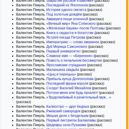
Валентин Пикуль.
Закрытие русской «лавочки»
(рассказ)
Валентин Пикуль.
Последний из Ягеллонов
(рассказ)
Валентин Пикуль.
История одного скелета
(рассказ)
Валентин Пикуль.
Под золотым дождём
(рассказ)
Валентин Пикуль.
Аввакум в пещи огненной
(рассказ)
Валентин Пикуль.
«Вечный мир» Яна Собеского
(рассказ)
Валентин Пикуль.
«Железная башка» после Полтавы
(рассказ)
Валентин Пикуль.
Книга о скудости и богатстве
(рассказ)
Валентин Пикуль.
Ястреб гнезда Петрова
(рассказ)
Валентин Пикуль.
Императрикс — слово звериное
(рассказ)
Валентин Пикуль.
Дуб Морица Саксонского
(рассказ)
Валентин Пикуль.
Первый университет
(рассказ)
Валентин Пикуль.
Славное имя — «Берегиня»
(рассказ)
Валентин Пикуль.
Повесть о печальном бессмертии
(рассказ)
Валентин Пикуль.
Ярославские страдания
(рассказ)
Валентин Пикуль.
Маланьина свадьба
(рассказ)
Валентин Пикуль.
«Цыц и перецыц»
(рассказ)
Валентин Пикуль.
Прибыль купца Долгополова
(рассказ)
Валентин Пикуль.
Последний франк короля
(рассказ)
Валентин Пикуль.
Солдат Василий Михайлов
(рассказ)
Валентин Пикуль.
Потопи меня или будь проклят!
(рассказ)
Валентин Пикуль.
«Трудолюбивый и рачительный муж…»
(рассказ)
Валентин Пикуль.
Калиостро — друг бедных
(рассказ)
Валентин Пикуль.
Ржевский самородок
(рассказ)
Валентин Пикуль.
Мешая дело с бездельем
(рассказ)
Валентин Пикуль.
Первый листригон Балаклавы
(рассказ)
Валентин Пикуль.
Шедевры села Рузаевки
(рассказ)