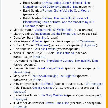
Baird Searles.
Review: Index to the Science-Fiction
Magazines (1926-1950) by Donald B. Day
(рецензия)
Baird Searles.
Review: Jirel of Joiry by C. L. Moore
(рецензия)
Baird Searles.
Review: The Best of H. P. Lovecraft:
Bloodcurdling Tales of Horror and the Macabre by H. P.
Lovecraft
(рецензия)
Merl H. Reagle.
IAsfm Puzzle #7: White Holes
(головоломка)
Martin Gardner.
The Demon and the Pentagram
(микрорассказ)
Dana Lombardy.
Gaming
(статья)
Isaac Asimov.
Potential
(рассказ, иллюстрации
Б. Стидмена
)
Robert F. Young.
Glimpses
(рассказ, иллюстрации
Д. Аулизио
)
Don Anderson.
Get Lost, Lowlife!
(стихотворение)
Kevin O'Donnell, Jr., A. L. Sirois.
Oft in Offwana
(рассказ,
иллюстрации
Р. Криста
)
F. Gwynplaine MacIntyre.
Improbable Bestiary: The Invisible Man
(стихотворение)
Stephen Kimmel.
Sweet Song of Death
(рассказ, иллюстрации
Б.
Макмахона
)
Mary Gentle.
The Crystal Sunlight, The Bright Air
(рассказ,
иллюстрации
Р. Лэго
)
Steven Bryan Bieler.
Eat Motel
(рассказ, иллюстрации
Д. Пирарда
)
Peter Payack.
Casting Glances
(стихотворение, иллюстрации
М.
Каспера
)
Daniel Keys Moran.
The Gray Maelstrom
(рассказ, иллюстрации
Д.
Пирарда
)
J. Michael Matuszewicz.
Power Times One
(рассказ, иллюстрации
Р. Логана
)