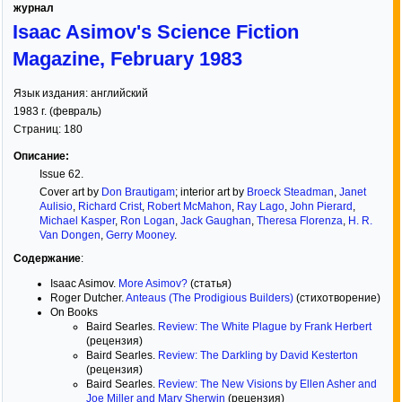
журнал
Isaac Asimov's Science Fiction
Magazine, February 1983
Язык издания:
английский
1983
г. (
февраль
)
Страниц:
180
Описание:
Issue 62.
Cover art by
Don Brautigam
; interior art by
Broeck Steadman
,
Janet
Aulisio
,
Richard Crist
,
Robert McMahon
,
Ray Lago
,
John Pierard
,
Michael Kasper
,
Ron Logan
,
Jack Gaughan
,
Theresa Florenza
,
H. R.
Van Dongen
,
Gerry Mooney
.
Содержание
:
Isaac Asimov.
More Asimov?
(статья)
Roger Dutcher.
Anteaus (The Prodigious Builders)
(стихотворение)
On Books
Baird Searles.
Review: The White Plague by Frank Herbert
(рецензия)
Baird Searles.
Review: The Darkling by David Kesterton
(рецензия)
Baird Searles.
Review: The New Visions by Ellen Asher and
Joe Miller and Mary Sherwin
(рецензия)