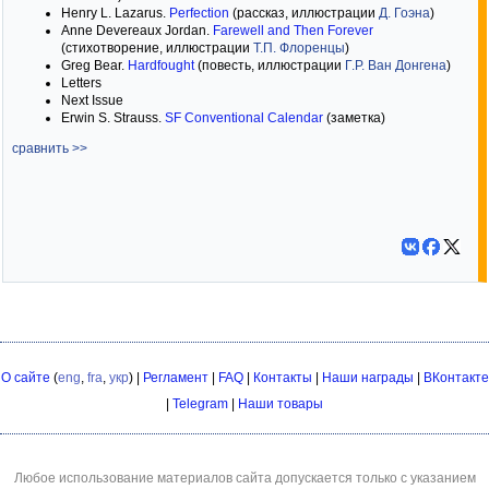
Henry L. Lazarus.
Perfection
(рассказ, иллюстрации
Д. Гоэна
)
Anne Devereaux Jordan.
Farewell and Then Forever
(стихотворение, иллюстрации
Т.П. Флоренцы
)
Greg Bear.
Hardfought
(повесть, иллюстрации
Г.Р. Ван Донгена
)
Letters
Next Issue
Erwin S. Strauss.
SF Conventional Calendar
(заметка)
сравнить >>
О сайте
(
eng
,
fra
,
укр
) |
Регламент
|
FAQ
|
Контакты
|
Наши награды
|
ВКонтакте
|
Telegram
|
Наши товары
Любое использование материалов сайта допускается только с указанием