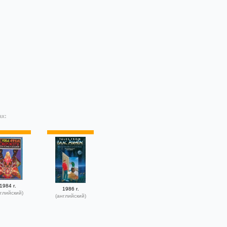
ах:
1984 г.
1986 г.
глийский)
(английский)