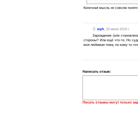
Конечная мысль не совсем понятн
wph
,
19 июня 2019 г.
Зарождение (или становлени
стороны? Или ещё что-то. Но суд
моя любимая тема, но кому-то то
Написать отзыв:
Писать отзывы могут только за