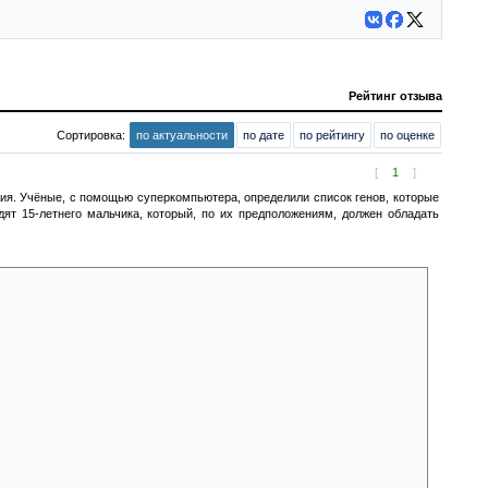
Рейтинг отзыва
Сортировка:
по актуальности
по дате
по рейтингу
по оценке
[
1
]
ия. Учёные, с помощью суперкомпьютера, определили список генов, которые
дят 15-летнего мальчика, который, по их предположениям, должен обладать
мысли других людей. Они проводят стандартные тесты, заставляя его
ь, никаких телепатических способностей у мальчика они не обнаруживают.
, но она направлена не на людей, а на животных. Он может понимать их
новится ясно, что мальчик планирует использовать свои способности для
ничено и эгоистично человечество в своём восприятии мира. Мы часто
дивительные способности могут быть направлены не на нас, а на другие
ется наше мышление. Мы привыкли думать, что любые сверхспособности
веческое восприятие ограничивает нас и мешает увидеть более широкие