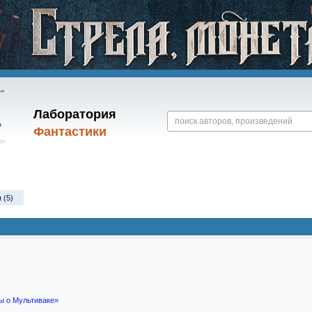
Лаборатория
Фантастики
 (5)
ы о Мультиваке»