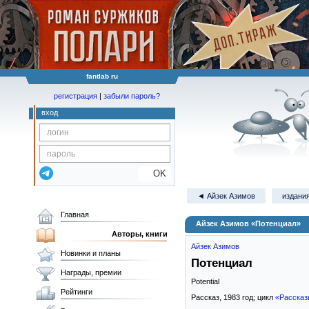
fantlab ru
регистрация
|
забыли пароль?
вход
OK
◄ Айзек Азимов
издания
Главная
Айзек Азимов «Потенциал»
Авторы, книги
Айзек Азимов
Новинки и планы
Потенциал
Награды, премии
Potential
Рейтинги
Рассказ,
1983
год; цикл
«Рассказ