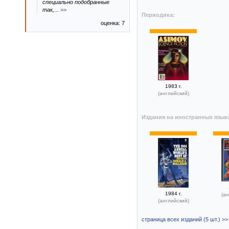
специально подобранные
так,
...
>>
Периодика:
оценка: 7
1983 г.
(английский)
Издания на иностранных язык
1984 г.
(ан
(английский)
страница всех изданий (5 шт.) >>