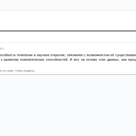
 г.
особность телепатии и научное открытие, связанное с возможностью её существован
 к развитию телепатических способностей. И вот, на основе этих данных, они нахо
те по нему, чтобы увидеть)
ые всё же решают провести испытания, чтобы выяснить, способен ли мальчик читать 
оторые должны были «прозвучать» в голове одного из испытуемых. Но, как и ожидалос
неожиданный поворот: оказывается, что мальчик действительно обладает телепатией
го способность к этому только развивается с каждым годом. В финале рассказа ста
 с животным царством.
 переворачивает весь смысл рассказа и заставляет задуматься о том, как огра
льно на себе, на человеческом роде, и не задумываемся о том, что потенциально у
днимает важные вопросы о том, насколько антропоцентричным и эгоистичным явля
одействием между людьми, но этот рассказ показывает, что, возможно, наше чело