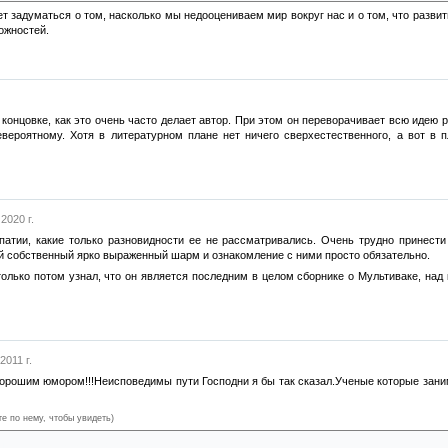
ет задуматься о том, насколько мы недооцениваем мир вокруг нас и о том, что разв
ожностей.
 концовке, как это очень часто делает автор. При этом он переворачивает всю идею р
евероятному. Хотя в литературном плане нет ничего сверхестественного, а вот в
2020 г.
патии, какие только разновидности ее не рассматривались. Очень трудно принести 
й собственный ярко выраженный шарм и ознакомление с ними просто обязательно.
олько потом узнал, что он является последним в целом сборнике о Мультиваке, над 
2011 г.
хорошим юмором!!!Неисповедимы пути Господни я бы так сказал.Ученые которые зан
те по нему, чтобы увидеть)
ыслями по поводу властелина мира и, извините, пчел.