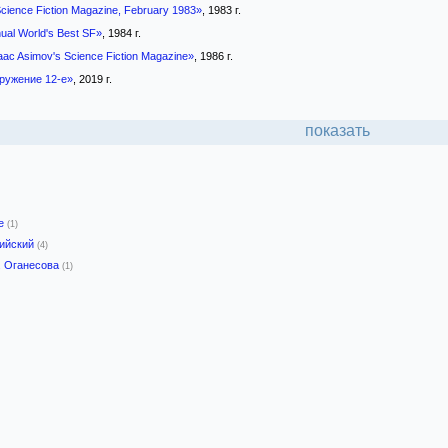
cience Fiction Magazine, February 1983»
, 1983 г.
ual World's Best SF»
, 1984 г.
aac Asimov's Science Fiction Magazine»
, 1986 г.
гружение 12-е»
, 2019 г.
показать
-е
(1)
лийский
(4)
. Оганесова
(1)