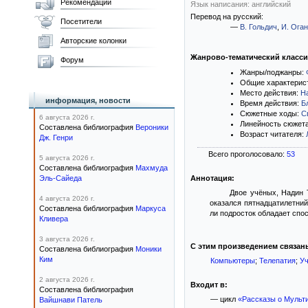
Рекомендации
Язык написания: английский
Перевод на русский:
Посетители
—
В. Гольдич
,
И. Ога
Авторские колонки
Жанрово-тематический класс
Форум
Жанры/поджанры:
Общие характерис
Место действия:
Н
информация, новости
Время действия:
Б
Сюжетные ходы:
С
6 августа 2026 г.
Линейность сюжет
Составлена библиография
Вероники
Возраст читателя:
Дж. Генри
Всего проголосовало:
53
5 августа 2026 г.
Составлена библиография
Махмуда
Эль-Сайеда
Аннотация:
Двое учёных, Надин 
4 августа 2026 г.
оказался пятнадцатилетний
Составлена библиография
Маркуса
ли подросток обладает спо
Кливера
3 августа 2026 г.
С этим произведением связан
Составлена библиография
Моники
Ким
Компьютеры
;
Телепатия
;
У
2 августа 2026 г.
Входит в:
Составлена библиография
— цикл
«Рассказы о Мульт
Вайшнави Патель