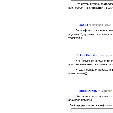
Эта история также заставля
нас невероятных открытий и возм
god54
,
9 февраля 2013 г.
Весь эффект рассказа в его
подвоха, будь готов к самому н
телепатию.
Joul Harristar
,
6 февраля 
Кто только ни писал о теле
произведения Азимова имеют сво
Я сам послушал рассказ и т
всем циклом))
Князь Игорь
,
29 октября 
Очень классный рассказ с 
абсурдно немного.
Спойлер (раскрытие сюжета)
(кликни
А парень, кстати, со своими м