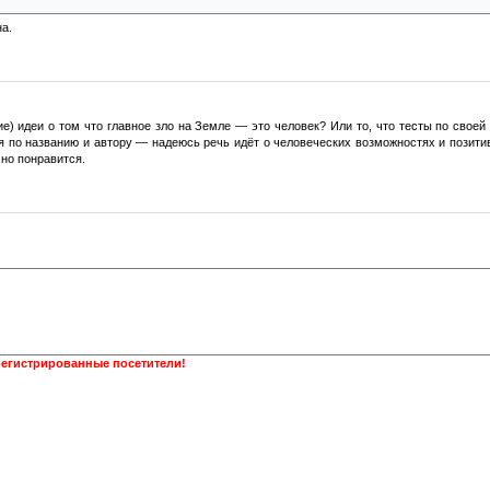
а.
е) идеи о том что главное зло на Земле — это человек? Или то, что тесты по своей
я по названию и автору — надеюсь речь идёт о человеческих возможностях и позитив
чно понравится.
регистрированные посетители!