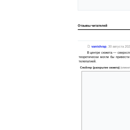
Отзывы читателей
vanishrap
,
30 августа 2024
В центре сюжета — сверхсп
теоретически могли бы привести
телепатией.
Спойлер (раскрытие сюжета)
(кликни
Скептически настроенные учён
угадывать случайные числа, к
Однако, тут наступает 
мысли и общаться с ними, и е
захвата мира, объединившись
Эта концовка полностью
сосредотачиваемся исключите
формы жизни.
Рассказ «Потенциал» по
должны быть связаны с взаим
горизонты возможностей.