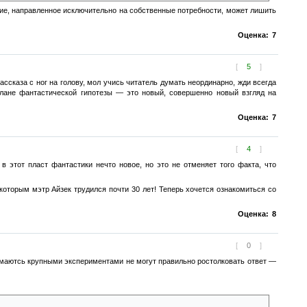
итие, направленное исключительно на собственные потребности, может лишить
Оценка:
7
[
5
]
ассказа с ног на голову, мол учись читатель думать неординарно, жди всегда
 плане фантастической гипотезы — это новый, совершенно новый взгляд на
Оценка:
7
[
4
]
в этот пласт фантастики нечто новое, но это не отменяет того факта, что
которым мэтр Айзек трудился почти 30 лет! Теперь хочется ознакомиться со
Оценка:
8
[
0
]
имаютсь крупными экспериментами не могут правильно ростолковать ответ —