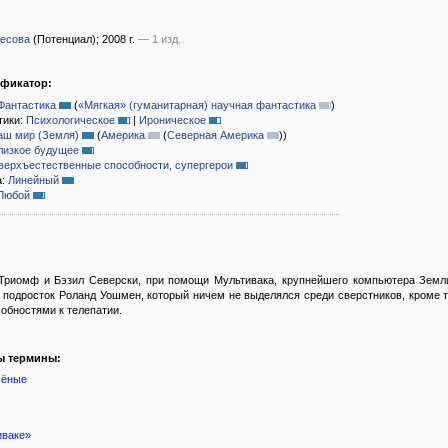
несова
(Потенциал)
; 2008 г.
— 1 изд.
ификатор:
Фантастика
(
«Мягкая» (гуманитарная) научная фантастика
)
тики:
Психологическое
|
Ироническое
аш мир (Земля)
(
Америка
(
Северная Америка
)
)
лизкое будущее
верхъестественные способности, супергерои
а:
Линейный
Любой
Триомф и Бэзил Северски, при помощи Мультивака, крупнейшего компьютера Земли
 подросток Роланд Уошмен, который ничем не выделялся среди сверстников, кроме т
собностями к телепатии.
ы термины:
чёные
иваке»