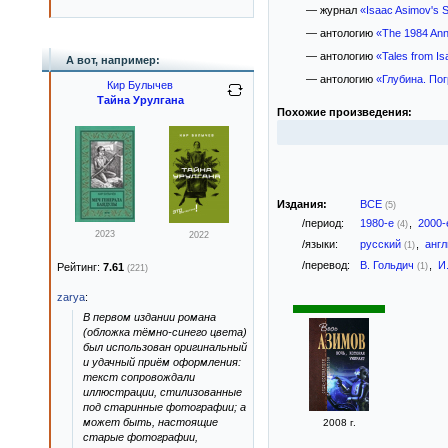
— журнал
«Isaac Asimov's S
— антологию
«The 1984 Ann
— антологию
«Tales from Is
А вот, например:
— антологию
«Глубина. По
Кир Булычев
Тайна Урулгана
Похожие произведения:
Издания:
ВСЕ
(5)
/период:
1980-е
,
2000
(4)
2023
2022
/языки:
русский
,
анг
(1)
/перевод:
В. Гольдич
,
И
(1)
Рейтинг:
7.61
(221)
zarya
:
В первом издании романа
(обложка тёмно-синего цвета)
был использован оригинальный
и удачный приём оформления:
текст сопровождали
иллюстрации, стилизованные
под старинные фотографии; а
может быть, настоящие
2008 г.
старые фотографии,