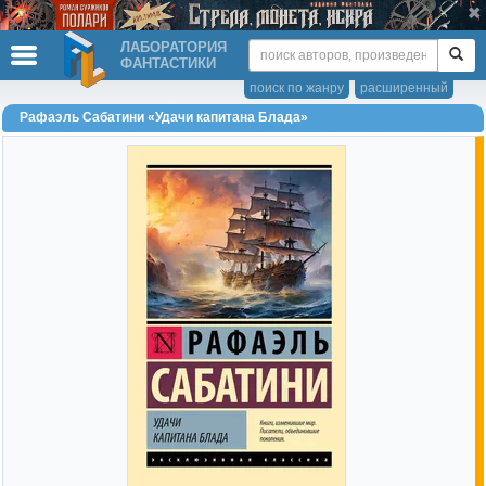
ЛАБОРАТОРИЯ
ФАНТАСТИКИ
поиск по жанру
расширенный
Рафаэль Сабатини «Удачи капитана Блада»