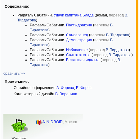
Содержание
:
Рафаэль Сабатини.
Удачи капитана Блада
(роман,
перевод
В.
Тирдатова
)
Рафаэль Сабатини.
Пасть дракона
(
перевод
В.
Тирдатова
)
Рафаэль Сабатини.
Самозванец
(
перевод
В. Тирдатова
)
Рафаэль Сабатини.
Демонстрация
(
перевод
В.
Тирдатова
)
Рафаэль Сабатини.
Избавление
(
перевод
В. Тирдатова
)
Рафаэль Сабатини.
Святотатство
(
перевод
В. Тирдатова
)
Рафаэль Сабатини.
Бежавшая идальга
(
перевод
В.
Тирдатова
)
сравнить >>
Примечание:
Серийное оформление
А. Фереза
,
Е. Ферез
.
Компьютерный дизайн
В. Воронина
.
NIN-DROID
,
Москва
Желают