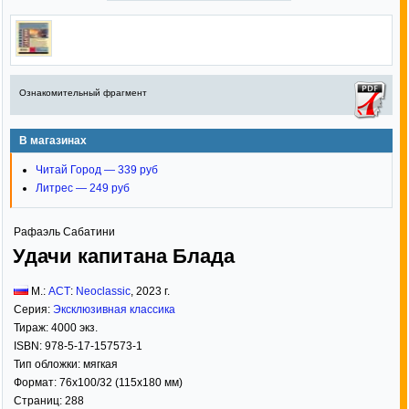
Ознакомительный фрагмент
В магазинах
Читай Город — 339 руб
Литрес — 249 руб
Рафаэль Сабатини
Удачи капитана Блада
М.:
АСТ
:
Neoclassic
,
2023
г.
Серия:
Эксклюзивная классика
Тираж:
4000 экз.
ISBN:
978-5-17-157573-1
Тип обложки:
мягкая
Формат:
76x100/32
(115x180 мм)
Страниц:
288