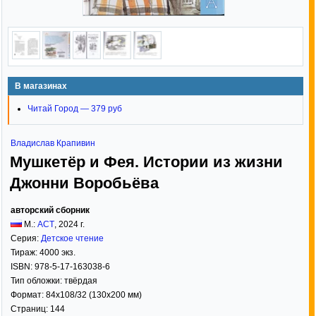
В магазинах
Читай Город — 379 руб
Владислав Крапивин
Мушкетёр и Фея. Истории из жизни
Джонни Воробьёва
авторский сборник
М.:
АСТ
,
2024
г.
Серия:
Детское чтение
Тираж:
4000 экз.
ISBN:
978-5-17-163038-6
Тип обложки:
твёрдая
Формат:
84x108/32
(130x200 мм)
Страниц:
144