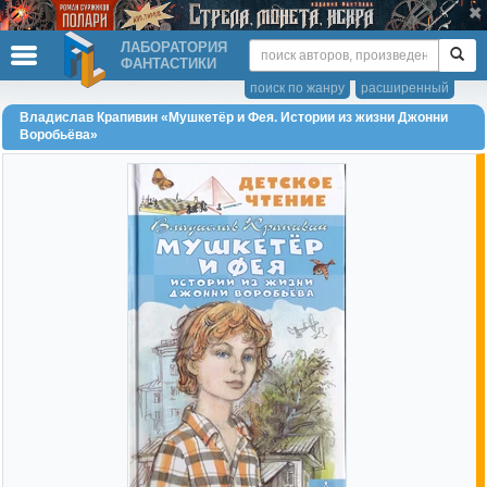
ЛАБОРАТОРИЯ
ФАНТАСТИКИ
поиск по жанру
расширенный
Владислав Крапивин «Мушкетёр и Фея. Истории из жизни Джонни
Воробьёва»