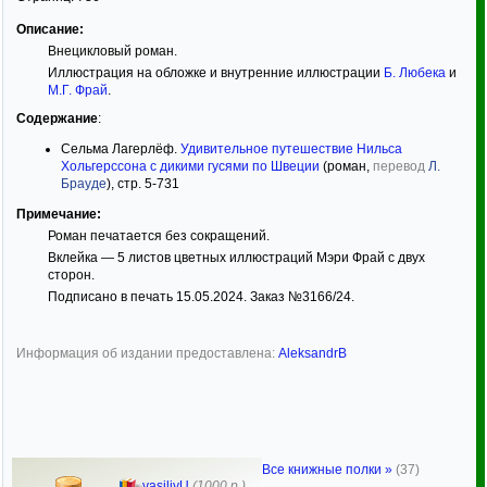
Описание:
Внецикловый роман.
Иллюстрация на обложке и внутренние иллюстрации
Б. Любека
и
М.Г. Фрай
.
Содержание
:
Сельма Лагерлёф.
Удивительное путешествие Нильса
Хольгерссона с дикими гусями по Швеции
(роман,
перевод
Л.
Брауде
), стр. 5-731
Примечание:
Роман печатается без сокращений.
Вклейка — 5 листов цветных иллюстраций Мэри Фрай с двух
сторон.
Подписано в печать 15.05.2024. Заказ №3166/24.
Информация об издании предоставлена:
AleksandrB
Все книжные полки »
(37)
vasiliyU
(1000 р.)