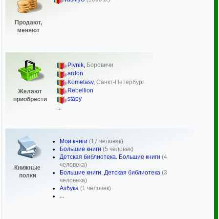
Продают,
меняют
Pivnik
,
Боровичи
ardon
Kometasv
,
Санкт-Петербург
Rebellion
Желают
stapy
приобрести
...
Мои книги
(17 человек)
Большие книги
(5 человек)
Детская библиотека. Большие книги
(4
человека)
Книжные
Большие книги. Детская библиотека
(3
полки
человека)
Азбука
(1 человек)
...