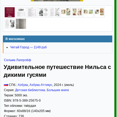
В магазинах
Читай Город — 1149 руб
Сельма Лагерлёф
Удивительное путешествие Нильса с
дикими гусями
СПб.:
Азбука
,
Азбука-Аттикус
,
2024
г. (июль)
Серия:
Детская библиотека. Большие книги
Тираж:
5000 экз.
ISBN:
978-5-389-25675-0
Тип обложки:
твёрдая
Формат:
60x88/16
(140x205 мм)
Страниц:
736