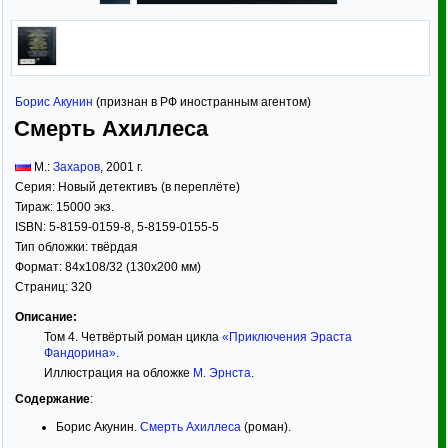
Борис Акунин
(признан в РФ иностранным агентом)
Смерть Ахиллеса
М.:
Захаров
,
2001
г.
Серия:
Новый детективъ (в переплёте)
Тираж:
15000 экз.
ISBN:
5-8159-0159-8, 5-8159-0155-5
Тип обложки:
твёрдая
Формат:
84x108/32
(130x200 мм)
Страниц:
320
Описание:
Том 4. Четвёртый роман цикла
«Приключения Эраста
Фандорина»
.
Иллюстрация на обложке
М. Эрнста
.
Содержание
:
Борис Акунин.
Смерть Ахиллеса
(роман).